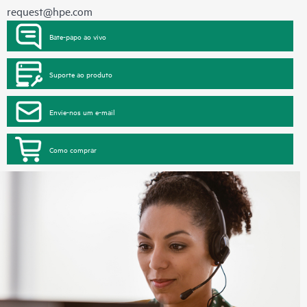
request@hpe.com
Bate-papo ao vivo
Suporte ao produto
Envie-nos um e-mail
Como comprar