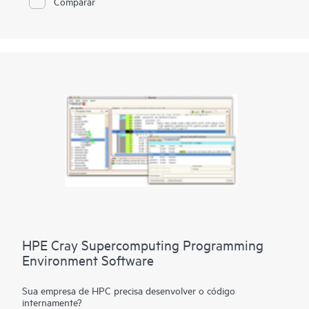
Comparar
mudança radical na supercomputação.
Com o imperativo de navegar por cargas de trabalho cada vez
mais diversas e complexas, a próxima geração de
supercomputadores será diferenciada pelo desempenho de
exaescala, cargas de trabalho centradas em dados e
diversificação das arquiteturas de processadores.
Os supercomputadores HPE Cray oferecem desempenho de
HPC e IA de aplicativos em escala, fornecem uma solução
flexível para dezenas a centenas a milhares de nós e oferecem
desempenho consistente, previsível e confiável, facilitando a
alta produtividade em fluxos de trabalho em larga escala.
HPE Cray Supercomputing Programming
Environment Software
Sua empresa de HPC precisa desenvolver o código
internamente?