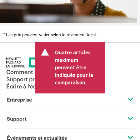
* Les prix peuvent varier selon le revendeur local.
Quatre articles
maximum
peuvent être
Comment acheter
indiqués pour la
Support produit
comparaison.
Écrire à l’équipe commerciale
Entreprise
À propos de HPE
Support
Accessibilité
Services d’assistance opérationnelle (OSS)
Événements et actualités