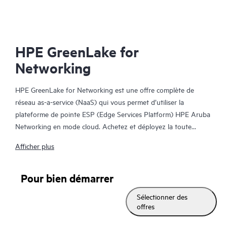
Ref
HPE GreenLake for
Networking
HPE GreenLake for Networking est une offre complète de
réseau as-a-service (NaaS) qui vous permet d’utiliser la
plateforme de pointe ESP (Edge Services Platform) HPE Aruba
Networking en mode cloud. Achetez et déployez la toute
dernière technologie et les cas d’utilisation de manière plus
Afficher plus
rapide et plus efficace. Surmontez les habituels obstacles
budgétaires en combinant l’ensemble du matériel, des logiciels
et des services requis en un seul abonnement mensuel, sans
Pour bien démarrer
dépenses d’immobilisation initiales. Optimisez la performance et
Sélectionner des
la sécurité du réseau en bénéficiant de connaissances plus
offres
approfondies de l’environnement réseau. Mise hors service de
manière sécurisée et durable des dispositifs réseau inutiles.