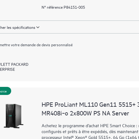
N° référence P84151-005
cher les spécifications
ettre votre demande de devis personnalisé
LETT PACKARD
ERPRISE
hoice
HPE ProLiant ML110 Gen11 5515+ 
MR408i‑o 2x800W PS NA Server
Achetez le programme d’achat HPE Smart Choice : n
configurés et prêts à être expédiés, dès maintena
processeur Intel® Xeon® Gold 5515+, 64 Go (1x64 