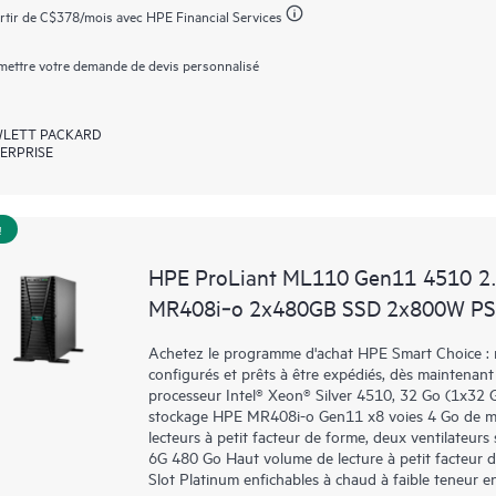
rtir de
C$378
/mois avec HPE Financial Services
ettre votre demande de devis personnalisé
LETT PACKARD
ERPRISE
!
HPE ProLiant ML110 Gen11 4510 2
MR408i‑o 2x480GB SSD 2x800W PS
Achetez le programme d'achat HPE Smart Choice : n
configurés et prêts à être expédiés, dès maintena
processeur Intel® Xeon® Silver 4510, 32 Go (1x32 
stockage HPE MR408i-o Gen11 x8 voies 4 Go de m
lecteurs à petit facteur de forme, deux ventilateu
6G 480 Go Haut volume de lecture à petit facteur 
Slot Platinum enfichables à chaud à faible teneur e