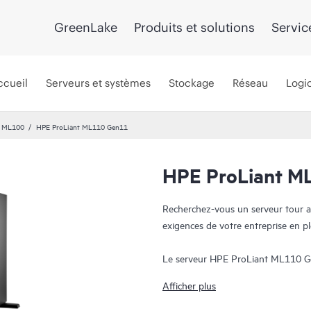
GreenLake
Produits et solutions
Servic
ccueil
Serveurs et systèmes
Stockage
Réseau
Logic
t ML100
HPE ProLiant ML110 Gen11
HPE ProLiant M
Recherchez-vous un serveur tour a
exigences de votre entreprise en pl
Le serveur HPE ProLiant ML110 Ge
offre performance, extensibilité et 
Afficher plus
processeur évolutif Intel® Xeon® d
avec une capacité maximale de 1 