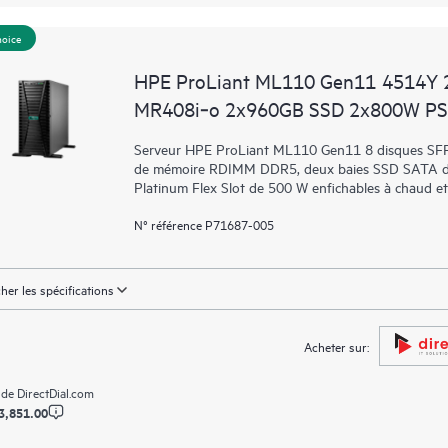
hoice
HPE ProLiant ML110 Gen11 4514Y 
MR408i‑o 2x960GB SSD 2x800W PS
Serveur HPE ProLiant ML110 Gen11 8 disques SFF 
de mémoire RDIMM DDR5, deux baies SSD SATA de 
Platinum Flex Slot de 500 W enfichables à chaud et
N° référence P71687-005
cher les spécifications
Acheter sur:
 de
DirectDial.com
3,851.00