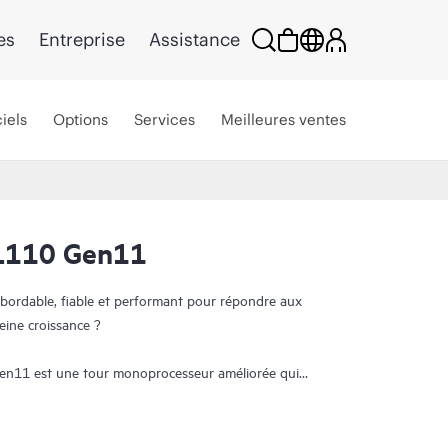
es
Entreprise
Assistance
iels
Options
Services
Meilleures ventes
L110 Gen11
bordable, fiable et performant pour répondre aux
eine croissance ?
n11 est une tour monoprocesseur améliorée qui
sécurité à un prix abordable. Il prend en charge le
e 4e et 5e génération,
HPE DDR5 SmartMemory
536 Go, 4 logements PCIe Gen5 x16, 1 logement