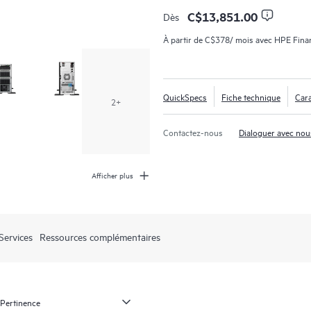
OCP3 x16, 8 lecteurs de disques gr
C$13,851.00
Dès
(SFF). Il peut facilement se conver
À partir de
C$378
/ mois avec HPE Finan
rack. Le serveur HPE ProLiant M
option de ventilation et d’aliment
basculement automatique, rendant c
QuickSpecs
Fiche technique
Cara
distants.
2+
Contactez-nous
Dialoguer avec nou
Afficher plus
Services
Ressources complémentaires