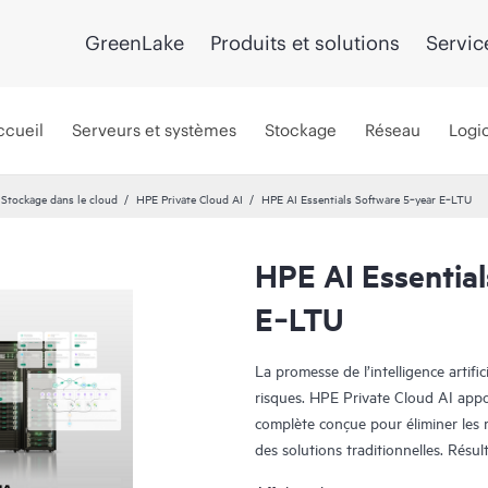
GreenLake
Produits et solutions
Servic
ccueil
Serveurs et systèmes
Stockage
Réseau
Logic
Stockage dans le cloud
HPE Private Cloud AI
HPE AI Essentials Software 5‑year E‑LTU
HPE AI Essentia
E‑LTU
La promesse de l’intelligence artific
risques. HPE Private Cloud AI appo
complète conçue pour éliminer les 
des solutions traditionnelles. Résult
retour sur investissement prévisible