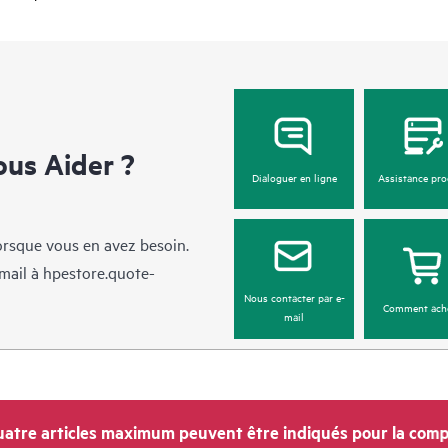
us Aider ?
Dialoguer en ligne
Assistance pro
lorsque vous en avez besoin.
mail à
hpestore.quote-
Nous contacter par e-
Comment ach
mail
atre articles maximum peuvent être indiqués pour la comp