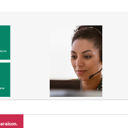
duits
eter
araison.