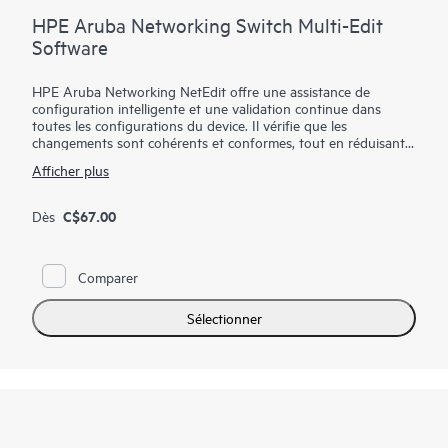
HPE Aruba Networking Switch Multi-Edit
Software
HPE Aruba Networking NetEdit offre une assistance de
configuration intelligente et une validation continue dans
toutes les configurations du device. Il vérifie que les
changements sont cohérents et conformes, tout en réduisant
la quantité d'erreurs. Les opérateurs de réseau tirent avantage
Afficher plus
de l'assistance automatisée pour la configuration avec une
validation intégrée et un audit intelligent. Une formation
minime est nécessaire puisque les équipes titulaires exploitent
C$67.00
Dès
leurs connaissances et leur expérience déjà existantes. HPE
Aruba Networking NetEdit vous permet de voir et d'éditer de
multiples fichiers de configuration dans un seul éditeur, en
Comparer
offrant des aperçus contextuels s'affichant automatiquement
avec une réalisation de commande, un accent sur la syntaxe et
la validation.
Sélectionner