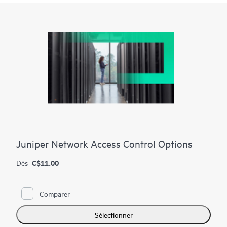
et Wi-Fi afin de proposer un portefeuille sans fil complet, pour
une couverture omniprésente.
HPE Networking Private 5G Core est disponible sous forme
d’appliance virtuelle, offrant ainsi un contrôle de la
nomenclature des composants sans compromis sur les
performances ou la qualité, ainsi que des points d’intégration.
Juniper Network Access Control Options
C$11.00
Dès
Comparer
Sélectionner