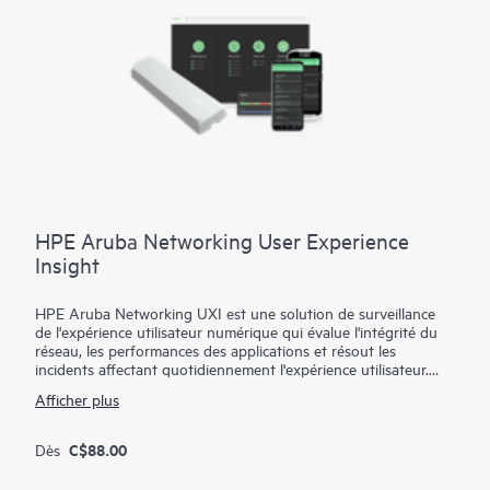
HPE Aruba Networking User Experience
Insight
HPE Aruba Networking UXI est une solution de surveillance
de l'expérience utilisateur numérique qui évalue l'intégrité du
réseau, les performances des applications et résout les
incidents affectant quotidiennement l'expérience utilisateur.
Cette solution offre une observabilité 24h/24 et 7j/7, sur les
Afficher plus
performances réseau et des applications depuis l'edge, et
permet aux entreprises d'avoir recours à une solution
d'assurance réseau intelligente pour mieux comprendre
C$88.00
Dès
l'intégrité de leur réseau et les performances dans leurs
applications. Elle permet également d'atténuer les problèmes