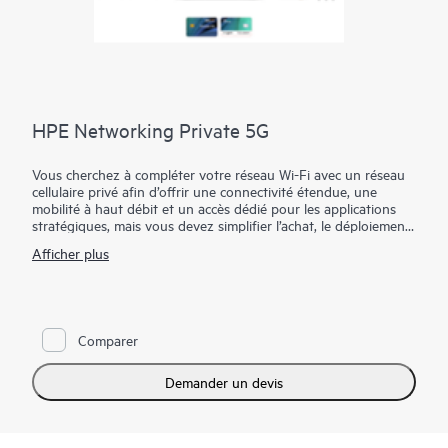
HPE Networking Private 5G
Vous cherchez à compléter votre réseau Wi-Fi avec un réseau
cellulaire privé afin d’offrir une connectivité étendue, une
mobilité à haut débit et un accès dédié pour les applications
stratégiques, mais vous devez simplifier l’achat, le déploiement
et la gestion de ce même réseau cellulaire privé ?
Afficher plus
HPE Networking Private 5G simplifie les réseaux cellulaires
privés en masquant la complexité cellulaire 3GPP. Notre
solution de bout en bout est basée sur une technologie de
base mobile innovante et comprend tous les composants
Comparer
nécessaires à un réseau cellulaire privé, avec prise en charge
des déploiements sur le cloud et sur site.
Demander un devis
HPE Networking Private 5G comprend des outils de gestion
intuitifs et automatisés qui permettent aux équipes
informatiques de provisionner un réseau 5G privé en quelques
minutes, soutenant ainsi la vision de HPE de réunir 5G privée