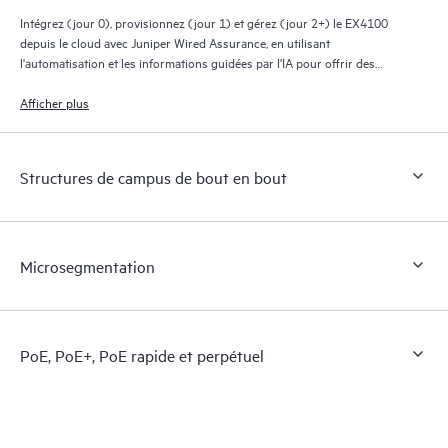
Intégrez (jour 0), provisionnez (jour 1) et gérez (jour 2+) le EX4100
depuis le cloud avec Juniper Wired Assurance, en utilisant
l'automatisation et les informations guidées par l'IA pour offrir des
expériences améliorées au personnel informatique, aux utilisateurs
finaux et aux appareils connectés.
Afficher plus
Structures de campus de bout en bout
Microsegmentation
PoE, PoE+, PoE rapide et perpétuel