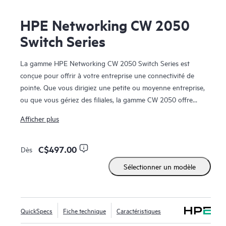
HPE Networking CW 2050
Switch Series
La gamme HPE Networking CW 2050 Switch Series est
conçue pour offrir à votre entreprise une connectivité de
pointe. Que vous dirigiez une petite ou moyenne entreprise,
ou que vous gériez des filiales, la gamme CW 2050 offre
une connectivité réseau fluide, sécurisée et performante,
Afficher plus
sans complexité ni coût élevé. Ce commutateur empilable
entièrement géré est doté de ports HPE Smart Rate
1G/2,5G avancés et d’une alimentation PoE haute puissance
C$497.00
Dès
pour prendre en charge une large gamme d’appareils, des
Sélectionner un modèle
ordinateurs aux téléphones IP et aux points d’accès sans fil.
Grâce à une gestion intuitive via une interface graphique
web et le tableau de bord CW, la configuration et la
surveillance de votre réseau sont simples, même pour les
QuickSpecs
Fiche technique
Caractéristiques
personnes n’ayant pas d’expertise en informatique. Pour les