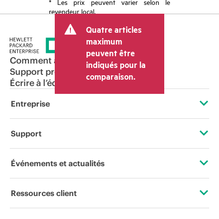
* Les prix peuvent varier selon le
revendeur local.
Quatre articles
maximum
peuvent être
Comment acheter
indiqués pour la
Support produit
comparaison.
Écrire à l’équipe commerciale
Entreprise
À propos de HPE
Support
Accessibilité
Services d’assistance opérationnelle (OSS)
Événements et actualités
Carrières
Retour et recyclage de produits
Événements
Ressources client
Responsabilité d’entreprise
Support produit
HPE Discover
Nous contacter