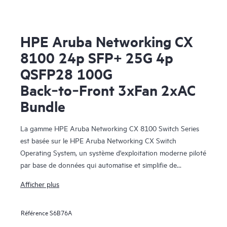
HPE Aruba Networking CX
8100 24p SFP+ 25G 4p
QSFP28 100G
Back‑to‑Front 3xFan 2xAC
Bundle
La gamme HPE Aruba Networking CX 8100 Switch Series
est basée sur le HPE Aruba Networking CX Switch
Operating System, un système d'exploitation moderne piloté
par base de données qui automatise et simplifie de
nombreuses tâches critiques et complexes. Les capacités
Afficher plus
améliorées de ce système d'exploitation offrent un ensemble
unique de facteurs de différenciation pour la commutation
Référence
S6B76A
des campus et des datacenters.