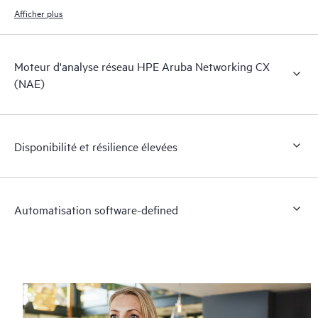
modèle opérationnel de votre organisation informatique.
Afficher plus
Moteur d'analyse réseau HPE Aruba Networking CX
(NAE)
Disponibilité et résilience élevées
Automatisation software-defined