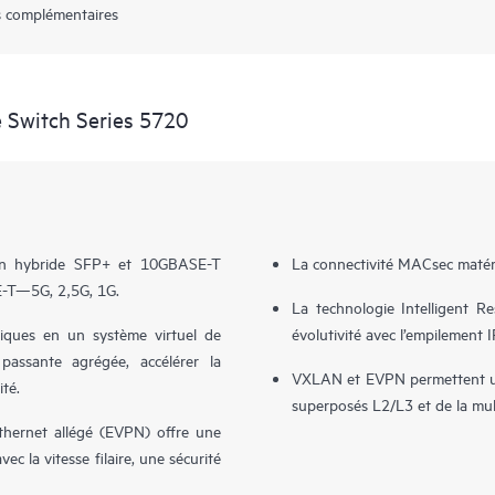
 complémentaires
 Switch Series 5720
son hybride SFP+ et 10GBASE-T
La connectivité MACsec matérie
E-T—5G, 2,5G, 1G.
La technologie Intelligent Res
ques en un système virtuel de
évolutivité avec l’empilement I
passante agrégée, accélérer la
VXLAN et EVPN permettent un 
ité.
superposés L2/L3 et de la mult
hernet allégé (EVPN) offre une
ec la vitesse filaire, une sécurité