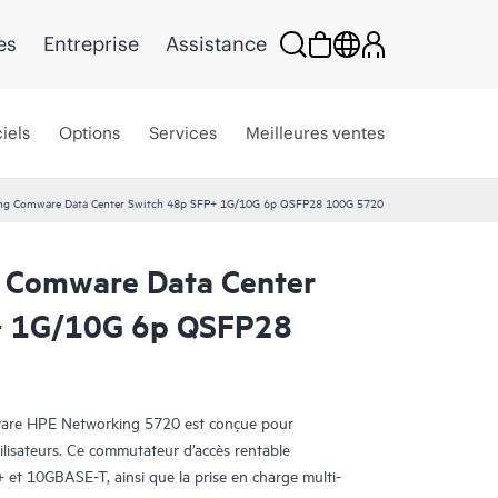
es
Entreprise
Assistance
iels
Options
Services
Meilleures ventes
ng Comware Data Center Switch 48p SFP+ 1G/10G 6p QSFP28 100G 5720
 Comware Data Center
+ 1G/10G 6p QSFP28
re HPE Networking 5720 est conçue pour
ilisateurs. Ce commutateur d’accès rentable
et 10GBASE-T, ainsi que la prise en charge multi-