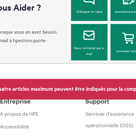
us Aider ?
Dialoguer en ligne
Assistance pro
lorsque vous en avez besoin.
mail à
hpestore.quote-
Nous contacter par e-
Comment ach
mail
atre articles maximum peuvent être indiqués pour la comp
Entreprise
Support
À propos de HPE
Services d’assistance
opérationnelle (OSS)
Accessibilité