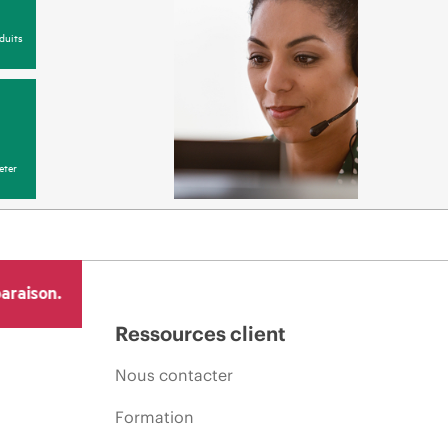
duits
eter
araison.
Ressources client
Nous contacter
Formation