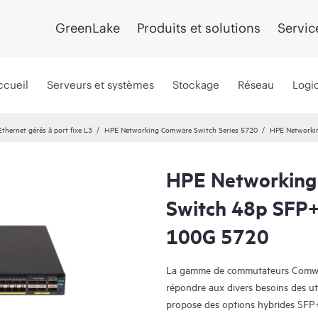
GreenLake
Produits et solutions
Servic
ccueil
Serveurs et systèmes
Stockage
Réseau
Logic
hernet gérés à port fixe L3
HPE Networking Comware Switch Series 5720
HPE Networki
HPE Networking
Switch 48p SFP
100G 5720
La gamme de commutateurs Comwa
répondre aux divers besoins des ut
propose des options hybrides SFP+ 