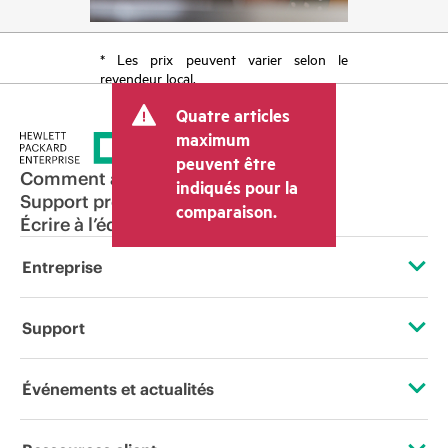
* Les prix peuvent varier selon le
revendeur local.
Quatre articles
maximum
peuvent être
Comment acheter
indiqués pour la
Support produit
comparaison.
Écrire à l’équipe commerciale
Entreprise
À propos de HPE
Support
Accessibilité
Services d’assistance opérationnelle (OSS)
Événements et actualités
Carrières
Retour et recyclage de produits
Événements