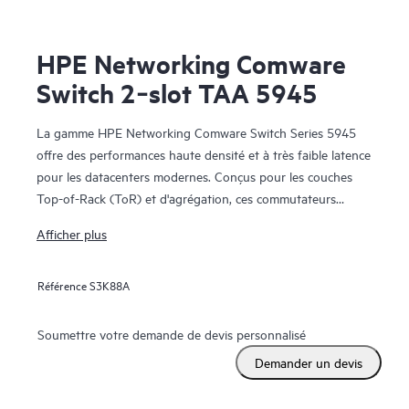
HPE Networking Comware
Switch 2‑slot TAA 5945
La gamme HPE Networking Comware Switch Series 5945
offre des performances haute densité et à très faible latence
pour les datacenters modernes. Conçus pour les couches
Top-of-Rack (ToR) et d'agrégation, ces commutateurs
permettent une évolutivité transparente et le déploiement
Afficher plus
d'architectures spine-and-leaf pour les grandes entreprises
et les environnements télécoms.
Référence
S3K88A
Soumettre votre demande de devis personnalisé
Demander un devis