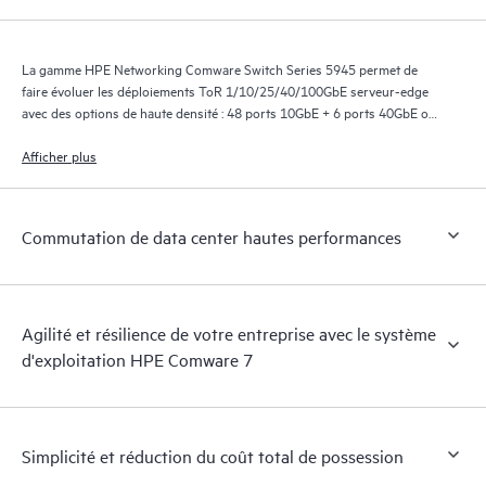
La gamme HPE Networking Comware Switch Series 5945 permet de
faire évoluer les déploiements ToR 1/10/25/40/100GbE serveur-edge
avec des options de haute densité : 48 ports 10GbE + 6 ports 40GbE ou
6 ports 100GbE, 32 ports 40GbE et 32 ports 100GbE.
Afficher plus
Commutation de data center hautes performances
Agilité et résilience de votre entreprise avec le système
d'exploitation HPE Comware 7
Simplicité et réduction du coût total de possession