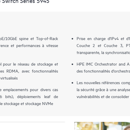
 Switch Series 5945
bE/10GbE spine et Top-of-Rack
Prise en charge d'IPv4 et d
tence et performances à vitesse
Couche 2 et Couche 3, PTP
transparente, la synchronisati
l pour le réseau de stockage et
HPE IMC Orchestrator and An
es RDMA, avec fonctionnalités
des fonctionnalités d'orchestr
irtualisés
Les nouvelles références comp
re emplacements pour divers cas
la sécurité grâce à une analys
6 bits), déploiements leaf de
vulnérabilités et de consolider 
 de stockage et stockage NVMe