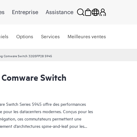
es
Entreprise
Assistance
iels
Options
Services
Meilleures ventes
ng Comware Switch 32QSFP28 5945
 Comware Switch
 Switch Series 5945 offre des performances
nce pour les datacenters modernes. Conçus pour les
grégation, ces commutateurs permettent une
oiement d'architectures spine-and-leaf pour les
nements télécoms.