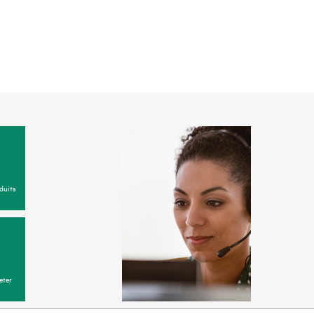
duits
eter