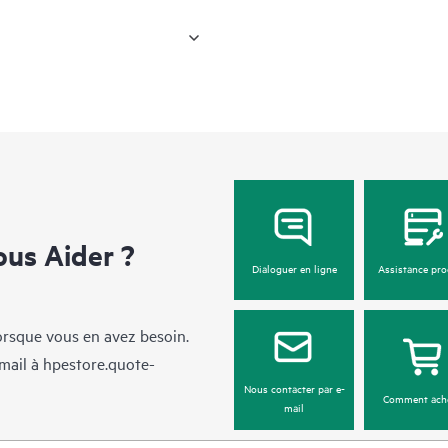
us Aider ?
Dialoguer en ligne
Assistance pro
lorsque vous en avez besoin.
mail à
hpestore.quote-
Nous contacter par e-
Comment ach
mail