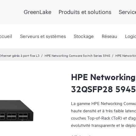
GreenLake
Produits et solutions
Servic
ccueil
Serveurs et systèmes
Stockage
Réseau
Logic
hernet gérés à port fixe L3
HPE Networking Comware Switch Series 5945
HPE Networki
HPE Networking
32QSFP28 5945
La gamme HPE Networking Comware
haute densité et à très faible late
couches Top-of-Rack (ToR) et d'a
évolutivité transparente et le dépl
grandes entreprises et les environ