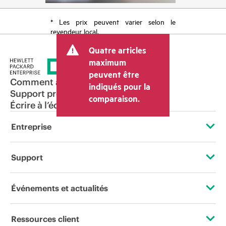
* Les prix peuvent varier selon le
revendeur local.
Quatre articles
maximum
peuvent être
Comment acheter
indiqués pour la
Support produit
comparaison.
Écrire à l’équipe commerciale
Entreprise
À propos de HPE
Support
Accessibilité
Services d’assistance opérationnelle (OSS)
Événements et actualités
Carrières
Retour et recyclage de produits
Événements
Ressources client
Responsabilité d’entreprise