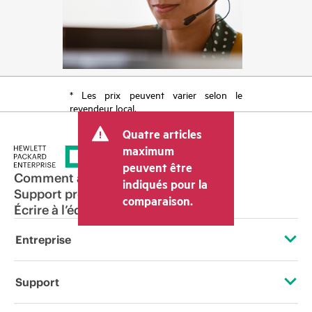
* Les prix peuvent varier selon le
revendeur local.
Quatre articles
maximum
peuvent être
Comment acheter
indiqués pour la
Support produit
comparaison.
Écrire à l’équipe commerciale
Entreprise
À propos de HPE
Support
Accessibilité