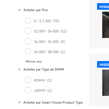
MISES
Acheter par Prix
0 - $ 2,000
(70)
$2,000 - $4,000
(12)
$4,000 - $6,000
(5)
$6,000 - $8 000
(1)
Afficher plus
$8,000 $ - $10 000
(2)
MISES
Acheter par Type de DIMM
$10,000 - $12,000
(3)
RDIMM
(1)
$12,000 - $14,000
(1)
UDIMM
(1)
$16,000 - $18,000
(1)
Acheter par Smart Choice Product Type
$18,000 - $20,000
(2)