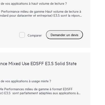
 de vos applications à haut volume de lecture ?
 Performance milieu de gamme Haut volume de lecture à
dard pour datacenter et entreprise) E3.S sont la réponse
ombinaison robuste d’IOPS à haut volume de lecture, à
ix convaincant. Les baies SSD NVMe communiquent
du bus PCIe pour accélérer la bande passante I/O et réduire
Demander un devis
Comparer
gamme EDSFF E3.S remplace la traditionnelle baie SSD
n charge une densité supérieure de disques NVMe. Elles
rmance à des vitesses supérieures à celles des baies SSD
 bande passante élevée des bus PCIe Gen5 dans certains
ume de lecture, notamment le cache en lecture, les
ce Mixed Use EDSFF E3.S Solid State
 de vos applications à usage mixte ?
Me Performances milieu de gamme à format EDSFF
r) E3.S sont parfaitement adaptées aux applications à
ilibrée entre les lectures et les écritures pour fournir un
ux applications gourmandes en données. Les baies SSD
cations par le biais du bus PCIe pour augmenter le débit