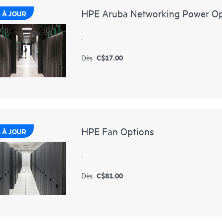
HPE Aruba Networking Power Op
 À JOUR
.
C$17.00
Dès
HPE Fan Options
 À JOUR
.
C$81.00
Dès