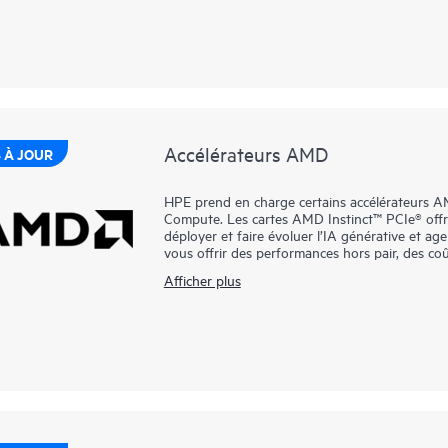
d’E/S et réduire la latence.
Les baies SSD HPE NVMe Performance de mili
constituent des disques de datacenter avancés
endurance accrues dans une conception rentabl
élevée des bus PCIe Gen5 dans certains serveur
nécessitent d’excellents rapports d’IOPS par w
SSD SATA.
Accélérateurs AMD
 À JOUR
HPE prend en charge certains accélérateurs A
Compute. Les cartes AMD Instinct™ PCIe® offr
déployer et faire évoluer l’IA générative et age
vous offrir des performances hors pair, des coû
Afficher plus