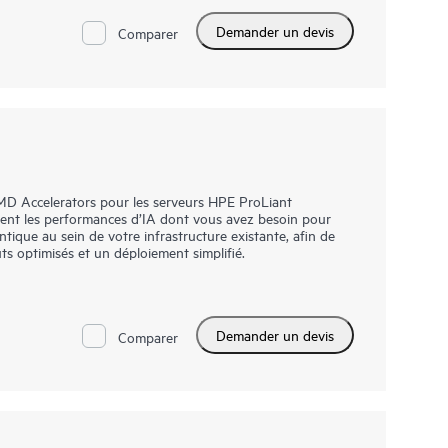
Demander un devis
Comparer
eu de gamme à usage mixte au format EDSFF E3.S
, personnalisés pour offrir une performance et une
e. Elles sont conçues pour utiliser la bande passante
s pour les charges de travail à usage mixte, qui
att et de coûts par IOPS, pour une mise à niveau des baies
MD Accelerators pour les serveurs HPE ProLiant
ent les performances d’IA dont vous avez besoin pour
ntique au sein de votre infrastructure existante, afin de
ts optimisés et un déploiement simplifié.
Demander un devis
Comparer