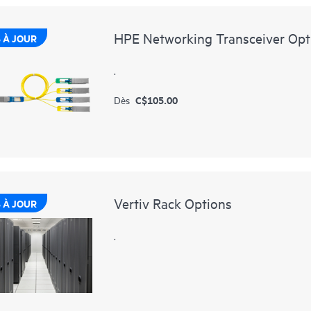
HPE Networking Transceiver Opt
 À JOUR
.
C$105.00
Dès
Vertiv Rack Options
 À JOUR
.