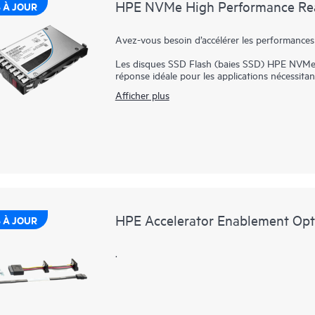
HPE NVMe High Performance Read
 À JOUR
Avez-vous besoin d’accélérer les performances
Les disques SSD Flash (baies SSD) HPE NVMe 
réponse idéale pour les applications nécessit
faible latence et d’endurance élevée au just
Afficher plus
les applications par le biais du bus PCIe pour a
Les baies SSD HPE NVMe Haute performance à 
données haute performance depuis le stockage,
SATA. Elles sont conçues pour utiliser le haut
charges de travail à haut volume de lecture, n
démarrage/basculement.
HPE Accelerator Enablement Opt
 À JOUR
.