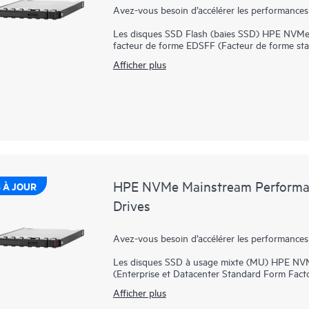
Avez-vous besoin d’accélérer les performances
Les disques SSD Flash (baies SSD) HPE NVMe
facteur de forme EDSFF (Facteur de forme stan
idéale pour les applications nécessitant une c
Afficher plus
faible latence et à endurance élevée à un pr
directement avec les applications par le biais 
la latence.
La baie SSD HPE NVMe Performance milieu de 
petit format de 2,5 pouces, tout en prenant e
offrent des transferts de données hautes perfo
SAS ou SATA. Elle est conçue pour utiliser la
serveurs pour les charges de travail à haut vol
serveurs Web et le démarrage/basculement.
HPE NVMe Mainstream Performan
 À JOUR
Drives
Avez-vous besoin d’accélérer les performances
Les disques SSD à usage mixte (MU) HPE NV
(Enterprise et Datacenter Standard Form Facto
E/S élevées qui nécessitent une performance équ
Afficher plus
haut niveau de performance et d’endurance a
NVMe communiquent directement avec les appli