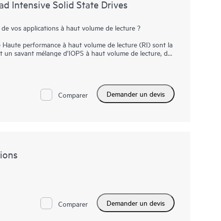
 Intensive Solid State Drives
 de vos applications à haut volume de lecture ?
Haute performance à haut volume de lecture (RI) sont la
ant un savant mélange d’IOPS à haut volume de lecture, de
e prix. Les baies SSD NVMe communiquent directement avec
ugmenter le débit d’I/O et réduire la latence.
haut volume de lecture assurent des transferts de
Demander un devis
 à des débits plus élevés que les baies SSD SAS ou
Comparer
 débit des bus PCIe Gen4 dans certains serveurs pour les
otamment le cache en lecture, les serveurs Web et le
ions
Demander un devis
Comparer