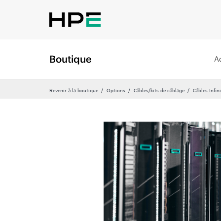
Boutique
A
Revenir à la boutique
Options
Câbles/kits de câblage
Câbles Infin