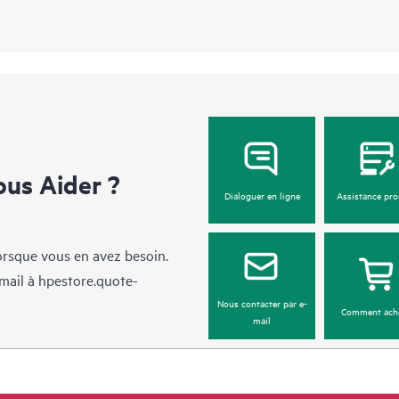
us Aider ?
Dialoguer en ligne
Assistance pro
lorsque vous en avez besoin.
mail à
hpestore.quote-
Nous contacter par e-
Comment ach
mail