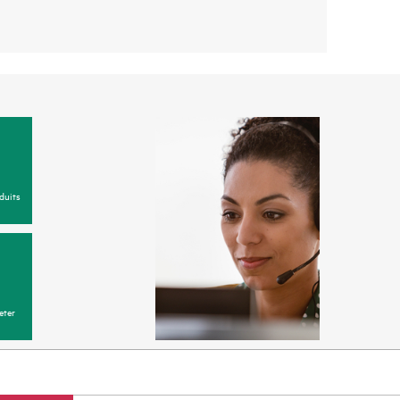
duits
eter