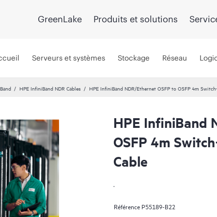
GreenLake
Produits et solutions
Servic
ccueil
Serveurs et systèmes
Stockage
Réseau
Logic
iBand
HPE InfiniBand NDR Cables
HPE InfiniBand NDR/Ethernet OSFP to OSFP 4m Switch‑
HPE InfiniBand 
OSFP 4m Switch‑
Cable
.
Référence
P55189-B22