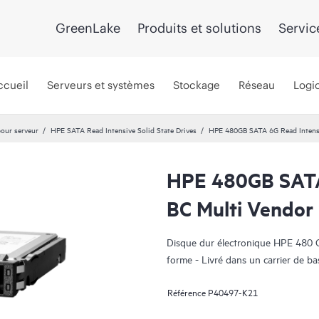
GreenLake
Produits et solutions
Servic
ccueil
Serveurs et systèmes
Stockage
Réseau
Logic
our serveur
HPE SATA Read Intensive Solid State Drives
HPE 480GB SATA 6G Read Intens
HPE 480GB SATA
BC Multi Vendor
Disque dur électronique HPE 480 G
forme - Livré dans un carrier de ba
Référence
P40497-K21