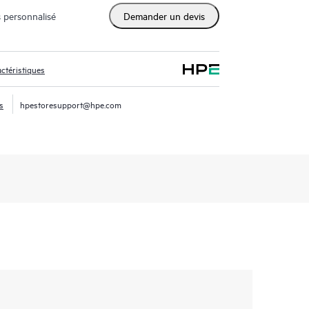
 personnalisé
Demander un devis
ctéristiques
s
hpestoresupport@hpe.com