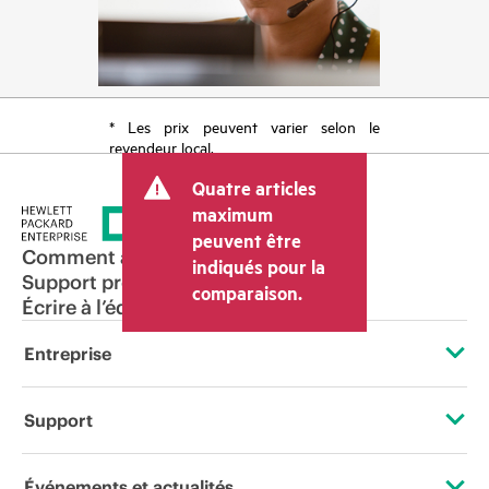
* Les prix peuvent varier selon le
revendeur local.
Quatre articles
maximum
peuvent être
Comment acheter
indiqués pour la
Support produit
comparaison.
Écrire à l’équipe commerciale
Entreprise
À propos de HPE
Support
Accessibilité
Services d’assistance opérationnelle (OSS)
Événements et actualités