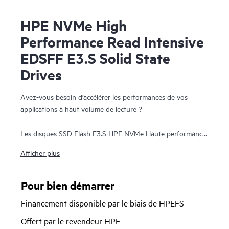
HPE NVMe High
Performance Read Intensive
EDSFF E3.S Solid State
Drives
Avez-vous besoin d’accélérer les performances de vos
applications à haut volume de lecture ?
Les disques SSD Flash E3.S HPE NVMe Haute performance
RI EDSFF (Facteur de forme standard pour datacenter et
Afficher plus
entreprise) sont la réponse idéale pour les applications
nécessitant une combinaison robuste d’IOPS à haut volume
de lecture, à faible latence et à endurance élevée à un prix
Pour bien démarrer
convaincant. Les baies SSD NVMe communiquent
Financement disponible par le biais de HPEFS
directement avec les applications par le biais du bus PCIe
Gen5 pour accélérer la bande passante I/O et réduire la
Offert par le revendeur HPE