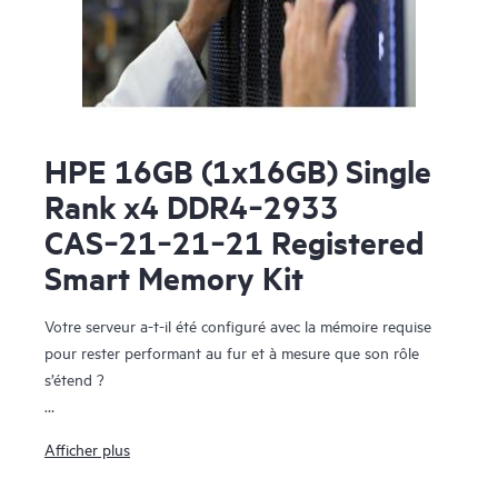
HPE 16GB (1x16GB) Single
Rank x4 DDR4‑2933
CAS‑21‑21‑21 Registered
Smart Memory Kit
Votre serveur a-t-il été configuré avec la mémoire requise
pour rester performant au fur et à mesure que son rôle
s’étend ?
La mémoire HPE DDR4 SmartMemory est conçu pour les
Afficher plus
PME et les grandes entreprises qui ont un besoin crucial de
performance et de capacité ainsi qu’une volonté de maîtriser