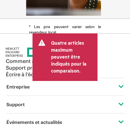
* Les prix peuvent varier selon le
revendeur local.
Quatre articles
maximum
peuvent être
Comment acheter
indiqués pour la
Support produit
comparaison.
Écrire à l’équipe commerciale
Entreprise
À propos de HPE
Support
Accessibilité
Services d’assistance opérationnelle (OSS)
Événements et actualités
Carrières