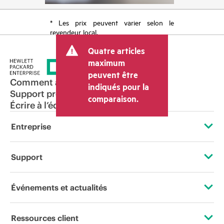
* Les prix peuvent varier selon le
revendeur local.
Quatre articles
maximum
peuvent être
Comment acheter
indiqués pour la
Support produit
comparaison.
Écrire à l’équipe commerciale
Entreprise
À propos de HPE
Support
Accessibilité
Services d’assistance opérationnelle (OSS)
Événements et actualités
Carrières
Retour et recyclage de produits
Événements
Ressources client
Responsabilité d’entreprise