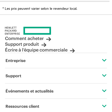
* Les prix peuvent varier selon le revendeur local.
Comment acheter
Support produit
Écrire à l’équipe commerciale
Entreprise
À propos de HPE
Support
Accessibilité
Services d’assistance opérationnelle (OSS)
Événements et actualités
Carrières
Retour et recyclage de produits
Événements
Ressources client
Responsabilité d’entreprise