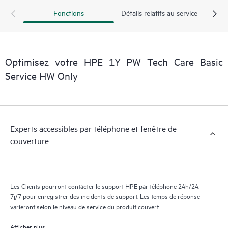
exploitables sur des cas de service de produits HPE et des
Fonctions
Détails relatifs au service
contrats de support couverts par le service HPE Tech Care. Les
Clients peuvent gérer plus facilement leurs actifs en identifiant
les différents produits installés dans leur environnement et en
comprenant comment ces produits interagissent ensemble. Les
Optimisez votre HPE 1Y PW Tech Care Basic
nouveaux outils en libre-service permettent aux Clients
d’effectuer certaines activités sans avoir à ouvrir un incident de
Service HW Only
support, tout en fournissant un portail de ressources de
connaissances dûment sélectionnées. Le service HPE Tech Care
donne accès à des ressources HPE qui favoriseront l’excellence
opérationnelle et l’optimisation des performances de la
Experts accessibles par téléphone et fenêtre de
périphérie au cloud.
couverture
Les Clients pourront contacter le support HPE par téléphone 24h/24,
7j/7 pour enregistrer des incidents de support. Les temps de réponse
varieront selon le niveau de service du produit couvert
Afficher plus