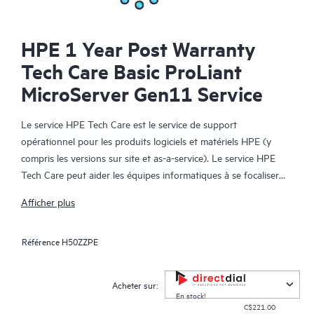
HPE 1 Year Post Warranty
Tech Care Basic ProLiant
MicroServer Gen11 Service
Le service HPE Tech Care est le service de support
opérationnel pour les produits logiciels et matériels HPE (y
compris les versions sur site et as-a-service). Le service HPE
Tech Care peut aider les équipes informatiques à se focaliser
sur le développement de leur activité en leur permettant de
Afficher plus
chercher proactivement de meilleures méthodes de travail,
plutôt que de gérer les problèmes en mode réactif.
Référence
H50ZZPE
Le service HPE Tech Care établit un accès direct à des
spécialistes produit et fournit des conseils techniques généraux,
Acheter sur:
qui aideront les Clients à réduire les risques et à trouver des
En stock!
C$221.00
méthodes de travail plus efficaces. Les Clients du service HPE