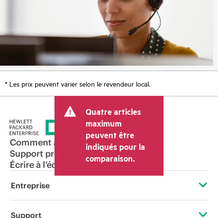
* Les prix peuvent varier selon le revendeur local.
Quatre articles
maximum
peuvent être
Comment acheter
indiqués pour la
Support produit
comparaison.
Écrire à l’équipe commerciale
Entreprise
À propos de HPE
Support