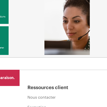
duits
eter
araison.
Ressources client
Nous contacter