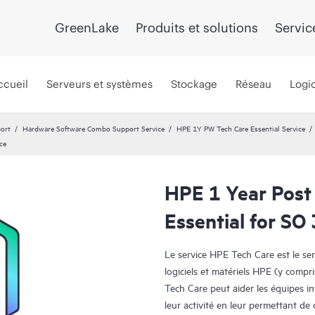
GreenLake
Produits et solutions
Servic
ccueil
Serveurs et systèmes
Stockage
Réseau
Logic
port
Hardware Software Combo Support Service
HPE 1Y PW Tech Care Essential Service
ce
HPE 1 Year Post
Essential for SO
Le service HPE Tech Care est le se
logiciels et matériels HPE (y compri
Tech Care peut aider les équipes i
leur activité en leur permettant d