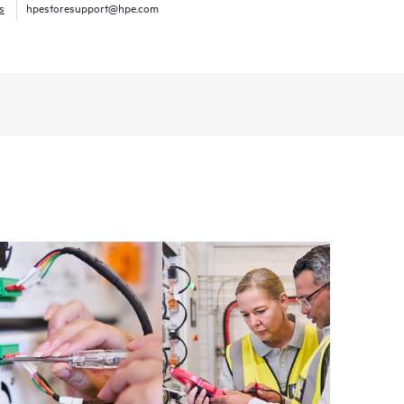
s
hpestoresupport@hpe.com
E Tech Care. Les Clients peuvent gérer plus
t les différents produits installés dans leur
omment ces produits interagissent ensemble. Les
mettent aux Clients d’effectuer certaines activités
support, tout en fournissant un portail de ressources
nées. Le service HPE Tech Care donne accès à des
xcellence opérationnelle et l’optimisation des
loud.