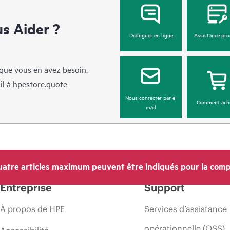
 Aider ?
Dialoguer en ligne
Assistance pro
sque vous en avez besoin.
il à
hpestore.quote-
Nous contacter par e-
Comment ach
mail
atre articles maximum peuvent être indiqués pour la comp
Entreprise
Support
À propos de HPE
Services d’assistance
opérationnelle (OSS)