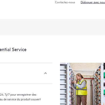
Contactez-nous
Dialoguer avec nou
support couverts par le service HP
facilement leurs actifs en identifian
environnement et en comprenant c
nouveaux outils en libre-service per
sans avoir à ouvrir un incident de 
de connaissances dûment sélection
ressources HPE qui favoriseront l’e
performances de la périphérie au c
ntial Service
24, 7j/7 pour enregistrer des
eau de service du produit couvert