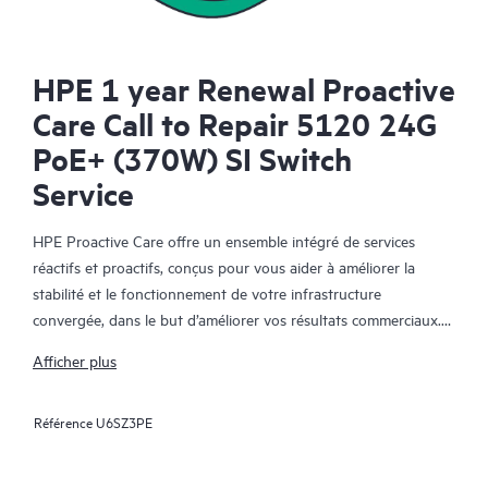
HPE 1 year Renewal Proactive
Care Call to Repair 5120 24G
PoE+ (370W) SI Switch
Service
HPE Proactive Care offre un ensemble intégré de services
réactifs et proactifs, conçus pour vous aider à améliorer la
stabilité et le fonctionnement de votre infrastructure
convergée, dans le but d’améliorer vos résultats commerciaux.
Dans un environnement convergent et virtualisé complexe, de
Afficher plus
nombreux composants ont besoin de fonctionner ensemble
efficacement. HPE Proactive Care a été spécifiquement conçu
Référence
U6SZ3PE
pour prendre en charge les appareils dans ces environnements,
en offrant une solution de support amélioré qui couvre les
serveurs, les systèmes d’exploitation, les hyperviseurs, le