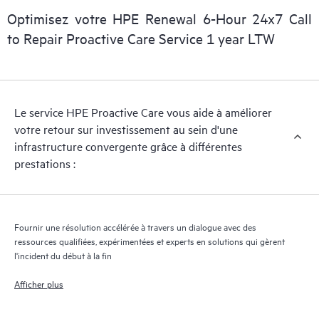
support matériel réactif selon vos besoins d’entreprise et
Optimisez votre HPE Renewal 6-Hour 24x7 Call
opérationnels.
to Repair Proactive Care Service 1 year LTW
HPE Proactive Care assure l’analyse des versions des logiciels et
des microprogrammes pour les appareils pris en charge, et vous
fournit une liste de recommandations pour maintenir votre
Le service HPE Proactive Care vous aide à améliorer
infrastructure couverte par HPE Proactive Care aux niveaux de
votre retour sur investissement au sein d'une
versions recommandés. Vous recevrez régulièrement une
infrastructure convergente grâce à différentes
analyse proactive de vos appareils couverts par HPE Proactive
prestations :
Care pour identifier et résoudre les problèmes de configuration.
HPE Proactive Care génère également des rapports d’incidents
trimestriels pour vous aider à identifier les problèmes récurrents
et vous éviter de les reproduire.
Fournir une résolution accélérée à travers un dialogue avec des
ressources qualifiées, expérimentées et experts en solutions qui gèrent
l'incident du début à la fin
Afficher plus