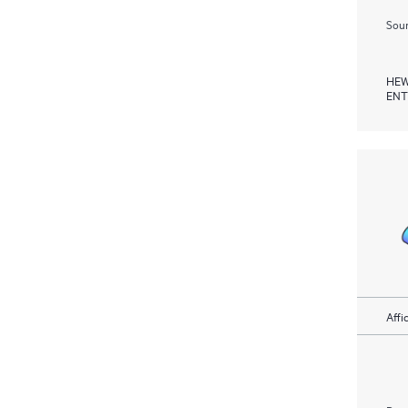
Soum
HEW
ENT
Affi