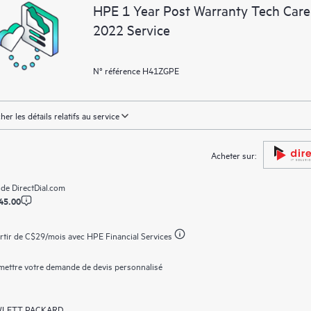
environnement et en comprenant c
HPE 1 Year Post Warranty Tech Care 
nouveaux outils en libre-service per
2022 Service
sans avoir à ouvrir un incident de 
de connaissances dûment sélection
ressources HPE qui favoriseront l’e
N° référence H41ZGPE
performances de la périphérie au c
cher les détails relatifs au service
Acheter sur:
 de
DirectDial.com
45.00
rtir de
C$29
/mois avec HPE Financial Services
ettre votre demande de devis personnalisé
LETT PACKARD