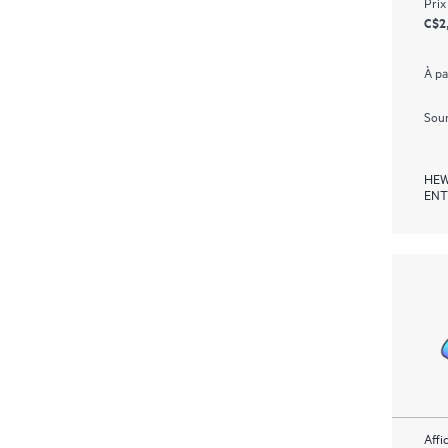
Prix
C$2
À pa
Soum
HEW
ENT
Affi