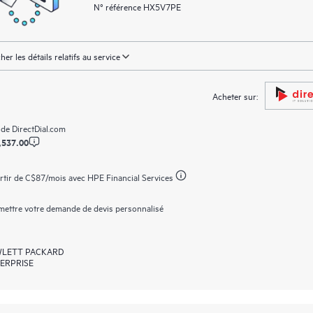
N° référence HX5V7PE
cher les détails relatifs au service
Acheter sur:
 de
DirectDial.com
,537.00
rtir de
C$87
/mois avec HPE Financial Services
ettre votre demande de devis personnalisé
LETT PACKARD
ERPRISE