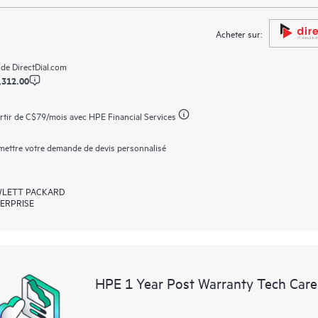
Acheter sur:
 de
DirectDial.com
,312.00
rtir de
C$79
/mois avec HPE Financial Services
ettre votre demande de devis personnalisé
LETT PACKARD
ERPRISE
HPE 1 Year Post Warranty Tech Care 