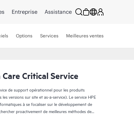
es
Entreprise
Assistance
iels
Options
Services
Meilleures ventes
are Critical Service
rvice de support opérationnel pour les produits
s les versions sur site et as-a-service). Le service HPE
nformatiques à se focaliser sur le développement de
e chercher proactivement de meilleures méthodes de
oblèmes en mode réactif.
accès direct à des spécialistes produit et fournit des