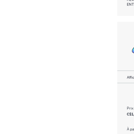
ENT
Affi
Prix
C$1
À pa