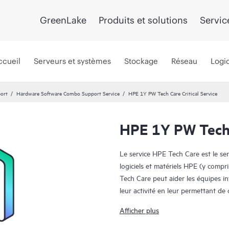
GreenLake
Produits et solutions
Servic
ccueil
Serveurs et systèmes
Stockage
Réseau
Logic
port
Hardware Software Combo Support Service
HPE 1Y PW Tech Care Critical Service
HPE 1Y PW Tech C
Le service HPE Tech Care est le se
logiciels et matériels HPE (y compri
Tech Care peut aider les équipes i
leur activité en leur permettant d
travail, plutôt que de gérer les pr
Afficher plus
Le service HPE Tech Care établit un 