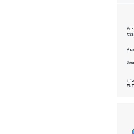
Prix
C$2
À pa
Soum
HEW
ENT