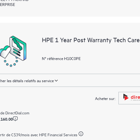
ERPRISE
HPE 1 Year Post Warranty Tech Care 
N° référence H10C0PE
cher les détails relatifs au service
Acheter sur:
 de
DirectDial.com
,160.00
rtir de
C$39
/mois avec HPE Financial Services