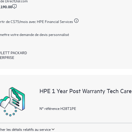
 de
DirectDial.com
,190.00
rtir de
C$75
/mois avec HPE Financial Services
ettre votre demande de devis personnalisé
LETT PACKARD
ERPRISE
HPE 1 Year Post Warranty Tech Care
N° référence H28T1PE
cher les détails relatifs au service