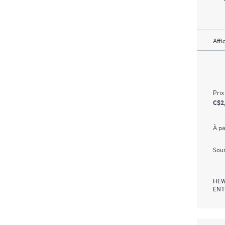
Affi
Prix
C$2
À pa
Soum
HEW
ENT