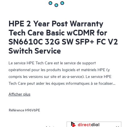
HPE 2 Year Post Warranty
Tech Care Basic wCDMR for
SN6610C 32G SW SFP+ FC V2
Switch Service
Le service HPE Tech Care est le service de support
opérationnel pour les produits logiciels et matériels HPE (y
compris les versions sur site et as-a-service). Le service HPE
Tech Care peut aider les équipes informatiques à se focaliser
sur le développement de leur activité en leur permettant de
Afficher plus
chercher proactivement de meilleures méthodes de travail,
plutôt que de gérer les problèmes en mode réactif.
Référence
H96V6PE
Le service HPE Tech Care établit un accès direct à des
spécialistes produit et fournit des conseils techniques généraux,