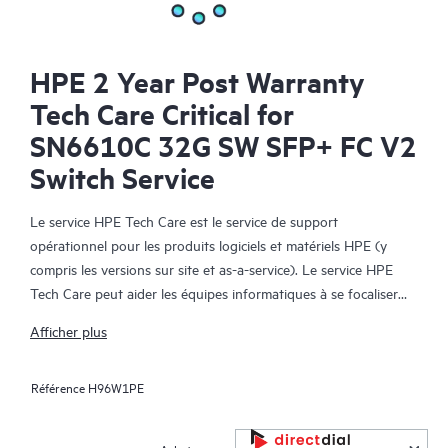
HPE 2 Year Post Warranty
Tech Care Critical for
SN6610C 32G SW SFP+ FC V2
Switch Service
Le service HPE Tech Care est le service de support
opérationnel pour les produits logiciels et matériels HPE (y
compris les versions sur site et as-a-service). Le service HPE
Tech Care peut aider les équipes informatiques à se focaliser
sur le développement de leur activité en leur permettant de
Afficher plus
chercher proactivement de meilleures méthodes de travail,
plutôt que de gérer les problèmes en mode réactif.
Référence
H96W1PE
Le service HPE Tech Care établit un accès direct à des
spécialistes produit et fournit des conseils techniques généraux,