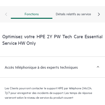
exploitables sur des cas de service de produits HPE et des
contrats de support couverts par le service HPE Tech Care. Les
Clients peuvent gérer plus facilement leurs actifs en identifiant
Fonctions
Détails relatifs au service
les différents produits installés dans leur environnement et en
comprenant comment ces produits interagissent ensemble. Les
nouveaux outils en libre-service permettent aux Clients
d’effectuer certaines activités sans avoir à ouvrir un incident de
Optimisez votre HPE 2Y PW Tech Care Essential
support, tout en fournissant un portail de ressources de
Service HW Only
connaissances dûment sélectionnées. Le service HPE Tech Care
donne accès à des ressources HPE qui favoriseront l’excellence
opérationnelle et l’optimisation des performances de la
périphérie au cloud.
Accès téléphonique à des experts techniques
Les Clients pourront contacter le support HPE par téléphone 24h/24,
7j/7 pour enregistrer des incidents de support. Les temps de réponse
varieront selon le niveau de service du produit couvert