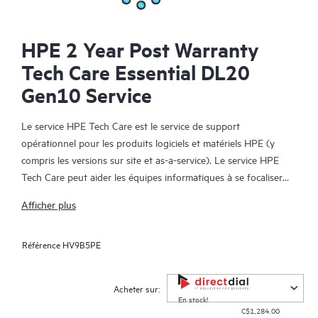
HPE 2 Year Post Warranty
Tech Care Essential DL20
Gen10 Service
Le service HPE Tech Care est le service de support
opérationnel pour les produits logiciels et matériels HPE (y
compris les versions sur site et as-a-service). Le service HPE
Tech Care peut aider les équipes informatiques à se focaliser
sur le développement de leur activité en leur permettant de
Afficher plus
chercher proactivement de meilleures méthodes de travail,
plutôt que de gérer les problèmes en mode réactif.
Référence
HV9B5PE
Le service HPE Tech Care établit un accès direct à des
spécialistes produit et fournit des conseils techniques généraux,
Acheter sur:
qui aideront les Clients à réduire les risques et à trouver des
En stock!
C$1,284.00
méthodes de travail plus efficaces. Les Clients du service HPE