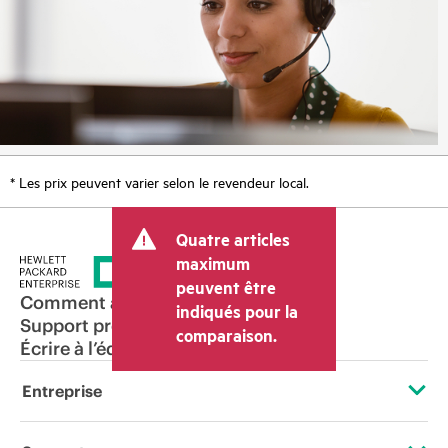
* Les prix peuvent varier selon le revendeur local.
Quatre articles
maximum
peuvent être
Comment acheter
indiqués pour la
Support produit
comparaison.
Écrire à l’équipe commerciale
Entreprise
À propos de HPE