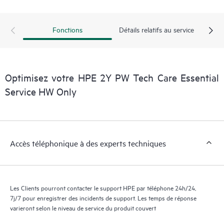
exploitables sur des cas de service de produits HPE et des
contrats de support couverts par le service HPE Tech Care. Les
Clients peuvent gérer plus facilement leurs actifs en identifiant
Fonctions
Détails relatifs au service
les différents produits installés dans leur environnement et en
comprenant comment ces produits interagissent ensemble. Les
nouveaux outils en libre-service permettent aux Clients
d’effectuer certaines activités sans avoir à ouvrir un incident de
Optimisez votre HPE 2Y PW Tech Care Essential
support, tout en fournissant un portail de ressources de
Service HW Only
connaissances dûment sélectionnées. Le service HPE Tech Care
donne accès à des ressources HPE qui favoriseront l’excellence
opérationnelle et l’optimisation des performances de la
périphérie au cloud.
Accès téléphonique à des experts techniques
Les Clients pourront contacter le support HPE par téléphone 24h/24,
7j/7 pour enregistrer des incidents de support. Les temps de réponse
varieront selon le niveau de service du produit couvert