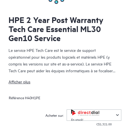
HPE 2 Year Post Warranty
Tech Care Essential ML30
Gen10 Service
Le service HPE Tech Care est le service de support
opérationnel pour les produits logiciels et matériels HPE (y
compris les versions sur site et as-a-service). Le service HPE
Tech Care peut aider les équipes informatiques à se focaliser
sur le développement de leur activité en leur permettant de
Afficher plus
chercher proactivement de meilleures méthodes de travail,
plutôt que de gérer les problèmes en mode réactif.
Référence
H40H1PE
Le service HPE Tech Care établit un accès direct à des
spécialistes produit et fournit des conseils techniques généraux,
Acheter sur:
qui aideront les Clients à réduire les risques et à trouver des
En stock!
C$1,321.00
méthodes de travail plus efficaces. Les Clients du service HPE