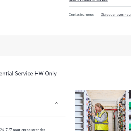
portail de service HPE, une expéri
des données exploitables sur des c
Contactez-nous
Dialoguer avec nou
support couverts par le service HP
facilement leurs actifs en identifian
environnement et en comprenant c
nouveaux outils en libre-service per
sans avoir à ouvrir un incident de 
de connaissances dûment sélection
ressources HPE qui favoriseront l’e
performances de la périphérie au c
ential Service HW Only
24, 7j/7 pour enregistrer des