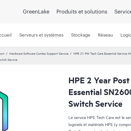
GreenLake
Produits et solutions
Servic
ccueil
Serveurs et systèmes
Stockage
Réseau
Logic
port
Hardware Software Combo Support Service
HPE 2Y PW Tech Care Essential Service 
itch Service
HPE 2 Year Post
Essential SN26
Switch Service
Le service HPE Tech Care est le se
logiciels et matériels HPE (y compri