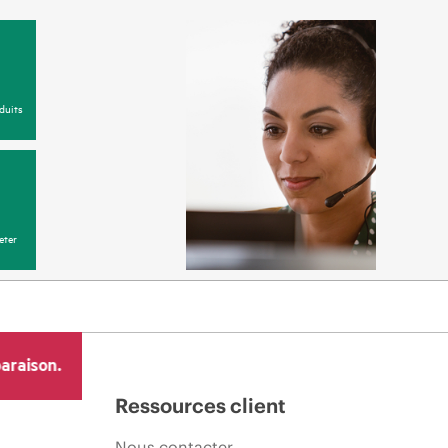
duits
eter
araison.
Ressources client
Nous contacter