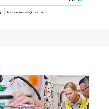
ence numérique personnalisée et optimisée qui fournit
as de service de produits HPE et des contrats de
s
hpestoresupport@hpe.com
E Tech Care. Les Clients peuvent gérer plus
t les différents produits installés dans leur
omment ces produits interagissent ensemble. Les
mettent aux Clients d’effectuer certaines activités
support, tout en fournissant un portail de ressources
nées. Le service HPE Tech Care donne accès à des
xcellence opérationnelle et l’optimisation des
loud.