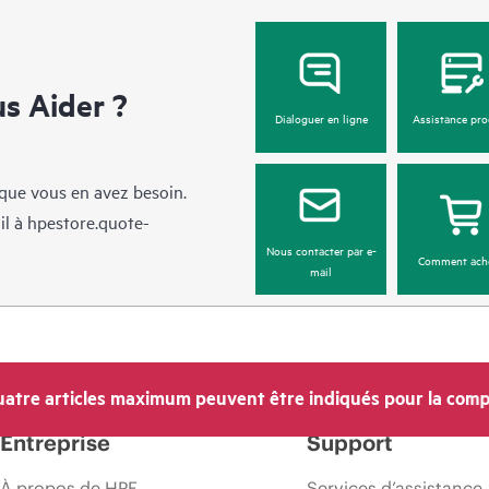
 Aider ?
Dialoguer en ligne
Assistance pro
sque vous en avez besoin.
il à
hpestore.quote-
Nous contacter par e-
Comment ach
mail
atre articles maximum peuvent être indiqués pour la comp
Entreprise
Support
À propos de HPE
Services d’assistance