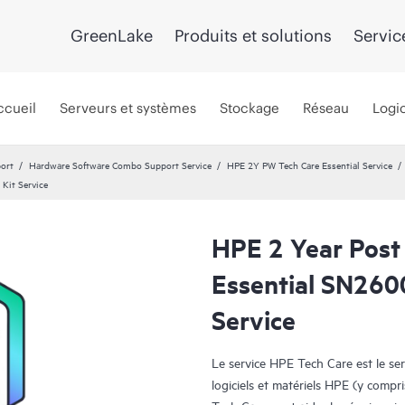
GreenLake
Produits et solutions
Servic
ccueil
Serveurs et systèmes
Stockage
Réseau
Logic
port
Hardware Software Combo Support Service
HPE 2Y PW Tech Care Essential Service
Kit Service
HPE 2 Year Post
Essential SN26
Service
Le service HPE Tech Care est le se
logiciels et matériels HPE (y compri