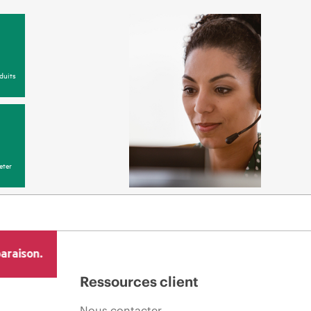
duits
eter
araison.
Ressources client
Nous contacter