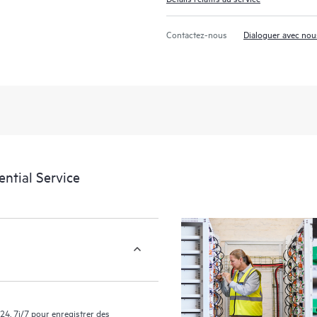
portail de service HPE, une expéri
des données exploitables sur des c
Contactez-nous
Dialoguer avec nou
support couverts par le service HP
facilement leurs actifs en identifian
environnement et en comprenant c
nouveaux outils en libre-service per
sans avoir à ouvrir un incident de 
de connaissances dûment sélection
ressources HPE qui favoriseront l’e
performances de la périphérie au c
ntial Service
24, 7j/7 pour enregistrer des