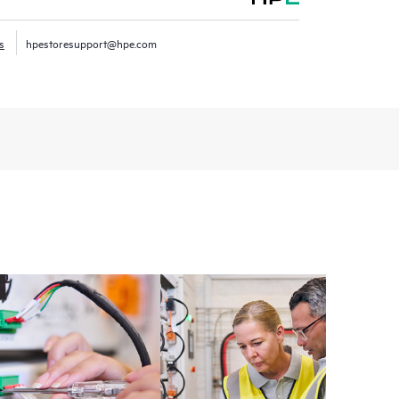
ence numérique personnalisée et optimisée qui fournit
as de service de produits HPE et des contrats de
s
hpestoresupport@hpe.com
E Tech Care. Les Clients peuvent gérer plus
t les différents produits installés dans leur
omment ces produits interagissent ensemble. Les
mettent aux Clients d’effectuer certaines activités
support, tout en fournissant un portail de ressources
nées. Le service HPE Tech Care donne accès à des
xcellence opérationnelle et l’optimisation des
loud.