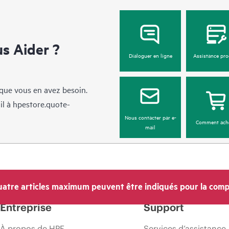
 Aider ?
Dialoguer en ligne
Assistance pro
sque vous en avez besoin.
il à
hpestore.quote-
Nous contacter par e-
Comment ach
mail
atre articles maximum peuvent être indiqués pour la comp
Entreprise
Support
À propos de HPE
Services d’assistance