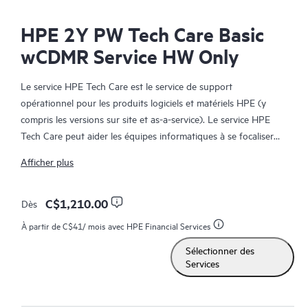
HPE 2Y PW Tech Care Basic
wCDMR Service HW Only
Le service HPE Tech Care est le service de support
opérationnel pour les produits logiciels et matériels HPE (y
compris les versions sur site et as-a-service). Le service HPE
Tech Care peut aider les équipes informatiques à se focaliser
sur le développement de leur activité en leur permettant de
Afficher plus
chercher proactivement de meilleures méthodes de travail,
plutôt que de gérer les problèmes en mode réactif.
C$1,210.00
Dès
Le service HPE Tech Care établit un accès direct à des
À partir de
C$41
/ mois avec HPE Financial Services
spécialistes produit et fournit des conseils techniques généraux,
Sélectionner des
qui aideront les Clients à réduire les risques et à trouver des
Services
méthodes de travail plus efficaces. Les Clients du service HPE
Tech Care peuvent accéder au support via différents canaux :
téléphone, infrastructure de messagerie instantanée en temps