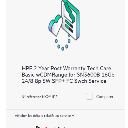
les différents produits installés dans leur environnement et en
comprenant comment ces produits interagissent ensemble. Les
nouveaux outils en libre-service permettent aux Clients
d’effectuer certaines activités sans avoir à ouvrir un incident de
support, tout en fournissant un portail de ressources de
connaissances dûment sélectionnées. Le service HPE Tech Care
donne accès à des ressources HPE qui favoriseront l’excellence
opérationnelle et l’optimisation des performances de la
périphérie au cloud.
HPE 2 Year Post Warranty Tech Care
Basic wCDMRange for SN3600B 16Gb
24/8 8p SW SFP+ FC Swch Service
Comparer
N° référence HX2Y1PE
Afficher les détails relatifs au service