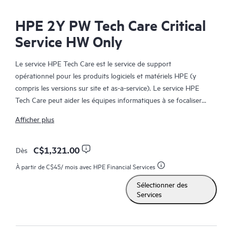
HPE 2Y PW Tech Care Critical
Service HW Only
Le service HPE Tech Care est le service de support
opérationnel pour les produits logiciels et matériels HPE (y
compris les versions sur site et as-a-service). Le service HPE
Tech Care peut aider les équipes informatiques à se focaliser
sur le développement de leur activité en leur permettant de
Afficher plus
chercher proactivement de meilleures méthodes de travail,
plutôt que de gérer les problèmes en mode réactif.
C$1,321.00
Dès
Le service HPE Tech Care établit un accès direct à des
À partir de
C$45
/ mois avec HPE Financial Services
spécialistes produit et fournit des conseils techniques généraux,
Sélectionner des
qui aideront les Clients à réduire les risques et à trouver des
Services
méthodes de travail plus efficaces. Les Clients du service HPE
Tech Care peuvent accéder au support via différents canaux :
téléphone, infrastructure de messagerie instantanée en temps