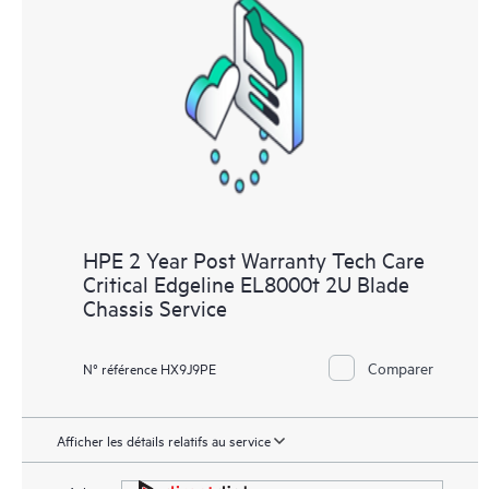
les différents produits installés dans leur environnement et en
comprenant comment ces produits interagissent ensemble. Les
nouveaux outils en libre-service permettent aux Clients
d’effectuer certaines activités sans avoir à ouvrir un incident de
support, tout en fournissant un portail de ressources de
connaissances dûment sélectionnées. Le service HPE Tech Care
donne accès à des ressources HPE qui favoriseront l’excellence
opérationnelle et l’optimisation des performances de la
périphérie au cloud.
HPE 2 Year Post Warranty Tech Care
Critical Edgeline EL8000t 2U Blade
Chassis Service
Comparer
N° référence HX9J9PE
Afficher les détails relatifs au service