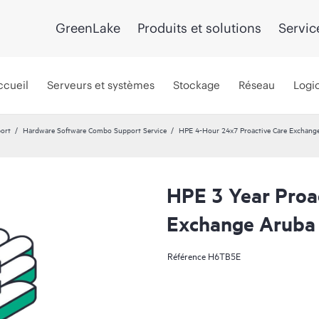
GreenLake
Produits et solutions
Servic
ccueil
Serveurs et systèmes
Stockage
Réseau
Logic
port
Hardware Software Combo Support Service
HPE 4-Hour 24x7 Proactive Care Exchange
HPE 3 Year Proa
Exchange Aruba
Référence
H6TB5E