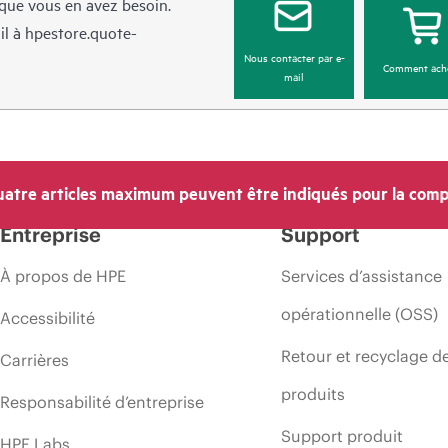
sque vous en avez besoin.
il à
hpestore.quote-
Nous contacter par e-
Comment ach
mail
atre articles maximum peuvent être indiqués pour la comp
Entreprise
Support
À propos de HPE
Services d’assistance
opérationnelle (OSS)
Accessibilité
Retour et recyclage d
Carrières
produits
Responsabilité d’entreprise
Support produit
HPE Labs