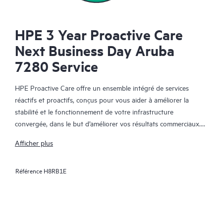
HPE 3 Year Proactive Care
Next Business Day Aruba
7280 Service
HPE Proactive Care offre un ensemble intégré de services
réactifs et proactifs, conçus pour vous aider à améliorer la
stabilité et le fonctionnement de votre infrastructure
convergée, dans le but d’améliorer vos résultats commerciaux.
Dans un environnement convergent et virtualisé complexe, de
Afficher plus
nombreux composants ont besoin de fonctionner ensemble
efficacement. HPE Proactive Care a été spécifiquement conçu
Référence
H8RB1E
pour prendre en charge les appareils dans ces environnements,
en offrant une solution de support amélioré qui couvre les
serveurs, les systèmes d’exploitation, les hyperviseurs, le
stockage, les SAN et les réseaux.