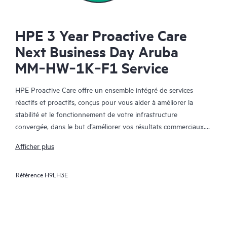
HPE 3 Year Proactive Care
Next Business Day Aruba
MM‑HW‑1K‑F1 Service
HPE Proactive Care offre un ensemble intégré de services
réactifs et proactifs, conçus pour vous aider à améliorer la
stabilité et le fonctionnement de votre infrastructure
convergée, dans le but d’améliorer vos résultats commerciaux.
Dans un environnement convergent et virtualisé complexe, de
Afficher plus
nombreux composants ont besoin de fonctionner ensemble
efficacement. HPE Proactive Care a été spécifiquement conçu
Référence
H9LH3E
pour prendre en charge les appareils dans ces environnements,
en offrant une solution de support amélioré qui couvre les
serveurs, les systèmes d’exploitation, les hyperviseurs, le
stockage, les SAN et les réseaux.