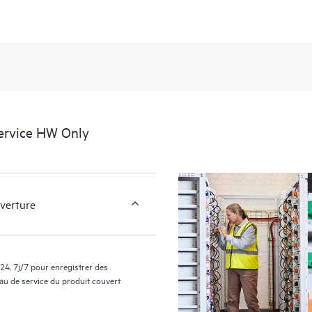
facilement leurs actifs en identifian
environnement et en comprenant c
nouveaux outils en libre-service per
sans avoir à ouvrir un incident de 
de connaissances dûment sélection
ressources HPE qui favoriseront l’e
performances de la périphérie au c
ervice HW Only
uverture
24, 7j/7 pour enregistrer des
eau de service du produit couvert