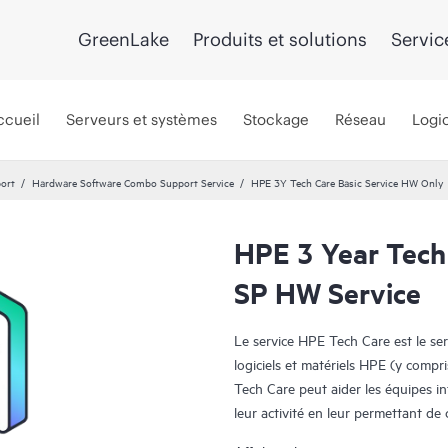
GreenLake
Produits et solutions
Servic
ccueil
Serveurs et systèmes
Stockage
Réseau
Logic
port
Hardware Software Combo Support Service
HPE 3Y Tech Care Basic Service HW Only
HPE 3 Year Tech
SP HW Service
Le service HPE Tech Care est le se
logiciels et matériels HPE (y compri
Tech Care peut aider les équipes i
leur activité en leur permettant d
travail, plutôt que de gérer les pr