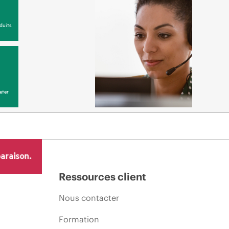
duits
eter
araison.
Ressources client
Nous contacter
Formation