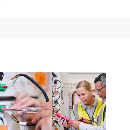
t les différents produits installés dans leur
omment ces produits interagissent ensemble. Les
mettent aux Clients d’effectuer certaines activités
support, tout en fournissant un portail de ressources
nées. Le service HPE Tech Care donne accès à des
xcellence opérationnelle et l’optimisation des
loud.