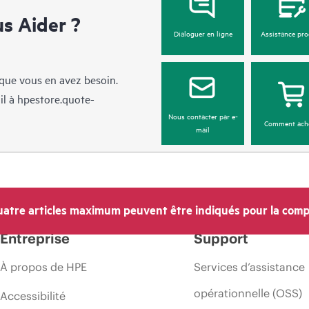
 Aider ?
Dialoguer en ligne
Assistance pro
sque vous en avez besoin.
il à
hpestore.quote-
Nous contacter par e-
Comment ach
mail
atre articles maximum peuvent être indiqués pour la comp
Entreprise
Support
À propos de HPE
Services d’assistance
opérationnelle (OSS)
Accessibilité