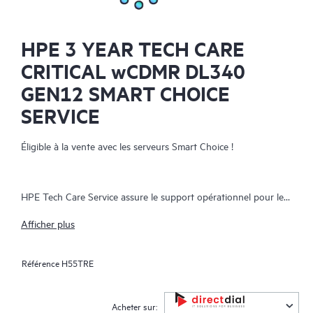
HPE 3 YEAR TECH CARE
CRITICAL wCDMR DL340
GEN12 SMART CHOICE
SERVICE
Éligible à la vente avec les serveurs Smart Choice !
HPE Tech Care Service assure le support opérationnel pour les
produits logiciels et matériels HPE, que ce soit sur site ou en
Afficher plus
mode as-a-service. Il permet aux équipes informatiques de se
concentrer sur la croissance de l’entreprise avec une recherche
Référence
H55TRE
proactive des améliorations plutôt qu’avec des actions réactives
de résolution des problèmes. Le service offre un accès direct à
des spécialistes spécifiques aux produits, des conseils
Acheter sur: