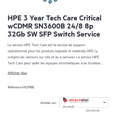
HPE 3 Year Tech Care Critical
wCDMR SN3600B 24/8 8p
32Gb SW SFP Switch Service
Le service HPE Tech Care est le service de support
opérationnel pour les produits logiciels et matériels HPE (y
compris les versions sur site et as-a-service). Le service HPE
Tech Care peut aider les équipes informatiques à se focaliser
sur le développement de leur activité en leur permettant de
Afficher plus
chercher proactivement de meilleures méthodes de travail,
plutôt que de gérer les problèmes en mode réactif.
Référence
HX2M8E
Le service HPE Tech Care établit un accès direct à des
spécialistes produit et fournit des conseils techniques généraux,
Acheter sur:
qui aideront les Clients à réduire les risques et à trouver des
En stock!
C$3,033.00
méthodes de travail plus efficaces. Les Clients du service HPE