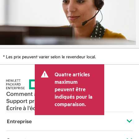
* Les prix peuvent varier selon le revendeur local.
Quatre articles
maximum
peuvent être
Comment acheter
indiqués pour la
Support produit
comparaison.
Écrire à l’équipe commerciale
Entreprise
À propos de HPE