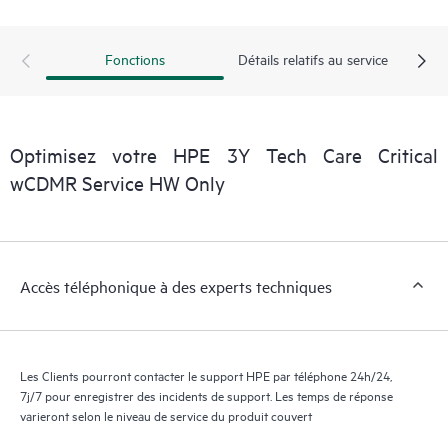
exploitables sur des cas de service de produits HPE et des
contrats de support couverts par le service HPE Tech Care. Les
Clients peuvent gérer plus facilement leurs actifs en identifiant
Fonctions
Détails relatifs au service
les différents produits installés dans leur environnement et en
comprenant comment ces produits interagissent ensemble. Les
nouveaux outils en libre-service permettent aux Clients
d’effectuer certaines activités sans avoir à ouvrir un incident de
Optimisez votre HPE 3Y Tech Care Critical
support, tout en fournissant un portail de ressources de
wCDMR Service HW Only
connaissances dûment sélectionnées. Le service HPE Tech Care
donne accès à des ressources HPE qui favoriseront l’excellence
opérationnelle et l’optimisation des performances de la
périphérie au cloud.
Accès téléphonique à des experts techniques
Les Clients pourront contacter le support HPE par téléphone 24h/24,
7j/7 pour enregistrer des incidents de support. Les temps de réponse
varieront selon le niveau de service du produit couvert