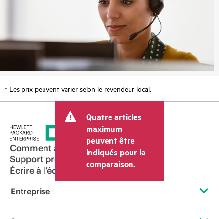
* Les prix peuvent varier selon le revendeur local.
Quatre articles
maximum
peuvent être
Comment acheter
indiqués pour la
Support produit
comparaison.
Écrire à l’équipe commerciale
Entreprise
À propos de HPE