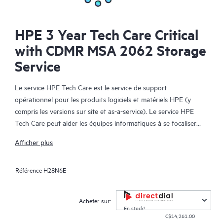
HPE 3 Year Tech Care Critical
with CDMR MSA 2062 Storage
Service
Le service HPE Tech Care est le service de support
opérationnel pour les produits logiciels et matériels HPE (y
compris les versions sur site et as-a-service). Le service HPE
Tech Care peut aider les équipes informatiques à se focaliser
sur le développement de leur activité en leur permettant de
Afficher plus
chercher proactivement de meilleures méthodes de travail,
plutôt que de gérer les problèmes en mode réactif.
Référence
H28N6E
Le service HPE Tech Care établit un accès direct à des
spécialistes produit et fournit des conseils techniques généraux,
Acheter sur:
qui aideront les Clients à réduire les risques et à trouver des
En stock!
C$14,261.00
méthodes de travail plus efficaces. Les Clients du service HPE