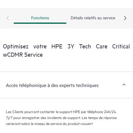
exploitables sur des cas de service de produits HPE et des
contrats de support couverts par le service HPE Tech Care. Les
Clients peuvent gérer plus facilement leurs actifs en identifiant
Fonctions
Détails relatifs au service
les différents produits installés dans leur environnement et en
comprenant comment ces produits interagissent ensemble. Les
nouveaux outils en libre-service permettent aux Clients
d’effectuer certaines activités sans avoir à ouvrir un incident de
Optimisez votre HPE 3Y Tech Care Critical
support, tout en fournissant un portail de ressources de
wCDMR Service
connaissances dûment sélectionnées. Le service HPE Tech Care
donne accès à des ressources HPE qui favoriseront l’excellence
opérationnelle et l’optimisation des performances de la
périphérie au cloud.
Accès téléphonique à des experts techniques
Les Clients pourront contacter le support HPE par téléphone 24h/24,
7j/7 pour enregistrer des incidents de support. Les temps de réponse
varieront selon le niveau de service du produit couvert