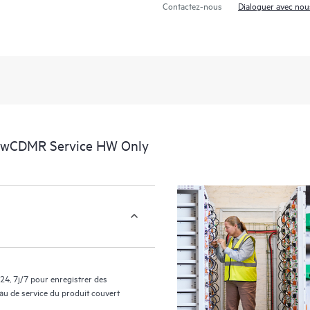
Contactez-nous
Dialoguer avec nou
support couverts par le service HP
facilement leurs actifs en identifian
environnement et en comprenant c
nouveaux outils en libre-service per
sans avoir à ouvrir un incident de 
de connaissances dûment sélection
ressources HPE qui favoriseront l’e
performances de la périphérie au c
al wCDMR Service HW Only
24, 7j/7 pour enregistrer des
eau de service du produit couvert