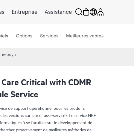
es
Entreprise
Assistance
iels
Options
Services
Meilleures ventes
e HW Only
Care Critical with CDMR
e Service
rvice de support opérationnel pour les produits
s les versions sur site et as-a-service). Le service HPE
nformatiques à se focaliser sur le développement de
e chercher proactivement de meilleures méthodes de