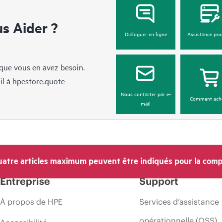
 Aider ?
Dialoguer en ligne
Assistance pro
sque vous en avez besoin.
il à
hpestore.quote-
Nous contacter par e-
Comment ach
mail
atre articles maximum peuvent être indiqués pour la comp
Entreprise
Support
À propos de HPE
Services d’assistance
opérationnelle (OSS)