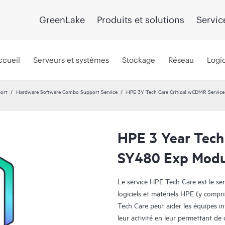
GreenLake
Produits et solutions
Servic
ccueil
Serveurs et systèmes
Stockage
Réseau
Logic
port
Hardware Software Combo Support Service
HPE 3Y Tech Care Critical wCDMR Servic
HPE 3 Year Tech 
SY480 Exp Modul
Le service HPE Tech Care est le se
logiciels et matériels HPE (y compri
Tech Care peut aider les équipes i
leur activité en leur permettant d