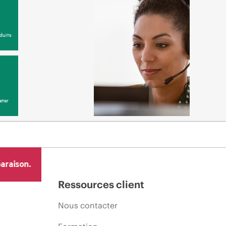
duits
eter
araison.
Ressources client
Nous contacter