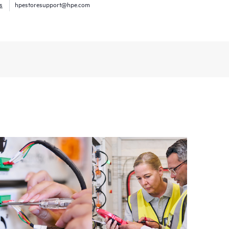
s
hpestoresupport@hpe.com
E Tech Care. Les Clients peuvent gérer plus
t les différents produits installés dans leur
omment ces produits interagissent ensemble. Les
mettent aux Clients d’effectuer certaines activités
support, tout en fournissant un portail de ressources
nées. Le service HPE Tech Care donne accès à des
xcellence opérationnelle et l’optimisation des
loud.