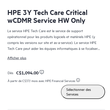
HPE 3Y Tech Care Critical
wCDMR Service HW Only
Le service HPE Tech Care est le service de support
opérationnel pour les produits logiciels et matériels HPE (y
compris les versions sur site et as-a-service). Le service HPE
Tech Care peut aider les équipes informatiques à se focaliser
sur le développement de leur activité en leur permettant de
Afficher plus
chercher proactivement de meilleures méthodes de travail,
plutôt que de gérer les problèmes en mode réactif.
C$1,094.00
Dès
Le service HPE Tech Care établit un accès direct à des
À partir de
C$37
/ mois avec HPE Financial Services
spécialistes produit et fournit des conseils techniques généraux,
Sélectionner des
qui aideront les Clients à réduire les risques et à trouver des
Services
méthodes de travail plus efficaces. Les Clients du service HPE
Tech Care peuvent accéder au support via différents canaux :
téléphone, infrastructure de messagerie instantanée en temps