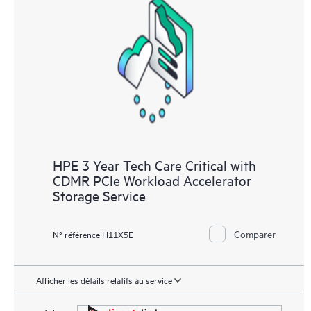
les différents produits installés dans leur environnement et en
comprenant comment ces produits interagissent ensemble. Les
nouveaux outils en libre-service permettent aux Clients
d’effectuer certaines activités sans avoir à ouvrir un incident de
support, tout en fournissant un portail de ressources de
connaissances dûment sélectionnées. Le service HPE Tech Care
donne accès à des ressources HPE qui favoriseront l’excellence
opérationnelle et l’optimisation des performances de la
périphérie au cloud.
HPE 3 Year Tech Care Critical with
CDMR PCle Workload Accelerator
Storage Service
Comparer
N° référence H11X5E
Afficher les détails relatifs au service