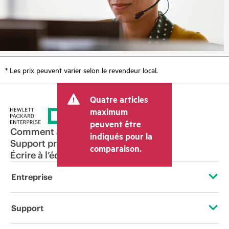
* Les prix peuvent varier selon le revendeur local.
Quatre articles
maximum
peuvent être
Comment acheter
indiqués pour la
Support produit
comparaison.
Écrire à l’équipe commerciale
Entreprise
À propos de HPE
Support
Accessibilité