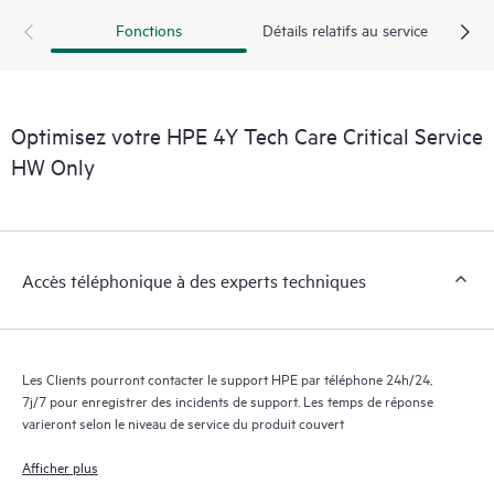
Clients peuvent gérer plus facilement leurs actifs en identifiant
Fonctions
Détails relatifs au service
les différents produits installés dans leur environnement et en
comprenant comment ces produits interagissent ensemble. Les
nouveaux outils en libre-service permettent aux Clients
d’effectuer certaines activités sans avoir à ouvrir un incident de
Optimisez votre HPE 4Y Tech Care Critical Service
support, tout en fournissant un portail de ressources de
HW Only
connaissances dûment sélectionnées. Le service HPE Tech Care
donne accès à des ressources HPE qui favoriseront l’excellence
opérationnelle et l’optimisation des performances de la
périphérie au cloud.
Accès téléphonique à des experts techniques
Les Clients pourront contacter le support HPE par téléphone 24h/24,
7j/7 pour enregistrer des incidents de support. Les temps de réponse
varieront selon le niveau de service du produit couvert
Afficher plus