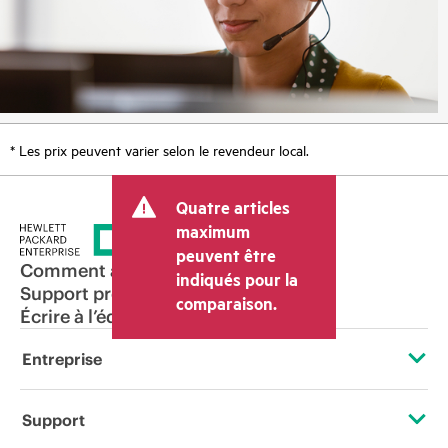
* Les prix peuvent varier selon le revendeur local.
Quatre articles
maximum
peuvent être
Comment acheter
indiqués pour la
Support produit
comparaison.
Écrire à l’équipe commerciale
Entreprise
À propos de HPE
Support