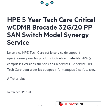
HPE 5 Year Tech Care Critical
wCDMR Brocade 32G/20 PP
SAN Switch Model Synergy
Service
Le service HPE Tech Care est le service de support
opérationnel pour les produits logiciels et matériels HPE (y
compris les versions sur site et as-a-service). Le service HPE
Tech Care peut aider les équipes informatiques à se focaliser
sur le développement de leur activité en leur permettant de
Afficher plus
chercher proactivement de meilleures méthodes de travail,
plutôt que de gérer les problèmes en mode réactif.
Référence
HY9B5E
Le service HPE Tech Care établit un accès direct à des
spécialistes produit et fournit des conseils techniques généraux,