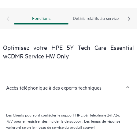
exploitables sur des cas de service de produits HPE et des
contrats de support couverts par le service HPE Tech Care. Les
Clients peuvent gérer plus facilement leurs actifs en identifiant
Fonctions
Détails relatifs au service
les différents produits installés dans leur environnement et en
comprenant comment ces produits interagissent ensemble. Les
nouveaux outils en libre-service permettent aux Clients
d’effectuer certaines activités sans avoir à ouvrir un incident de
Optimisez votre HPE 5Y Tech Care Essential
support, tout en fournissant un portail de ressources de
wCDMR Service HW Only
connaissances dûment sélectionnées. Le service HPE Tech Care
donne accès à des ressources HPE qui favoriseront l’excellence
opérationnelle et l’optimisation des performances de la
périphérie au cloud.
Accès téléphonique à des experts techniques
Les Clients pourront contacter le support HPE par téléphone 24h/24,
7j/7 pour enregistrer des incidents de support. Les temps de réponse
varieront selon le niveau de service du produit couvert