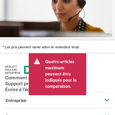
* Les prix peuvent varier selon le revendeur local.
Quatre articles
maximum
peuvent être
Comment acheter
indiqués pour la
Support produit
comparaison.
Écrire à l’équipe commerciale
Entreprise
À propos de HPE