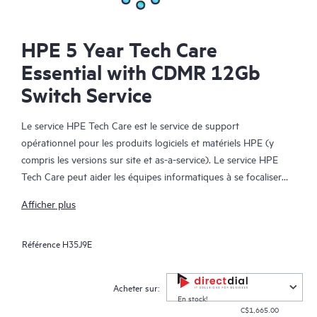
HPE 5 Year Tech Care
Essential with CDMR 12Gb
Switch Service
Le service HPE Tech Care est le service de support
opérationnel pour les produits logiciels et matériels HPE (y
compris les versions sur site et as-a-service). Le service HPE
Tech Care peut aider les équipes informatiques à se focaliser
sur le développement de leur activité en leur permettant de
Afficher plus
chercher proactivement de meilleures méthodes de travail,
plutôt que de gérer les problèmes en mode réactif.
Référence
H35J9E
Le service HPE Tech Care établit un accès direct à des
spécialistes produit et fournit des conseils techniques généraux,
Acheter sur:
qui aideront les Clients à réduire les risques et à trouver des
En stock!
C$1,665.00
méthodes de travail plus efficaces. Les Clients du service HPE