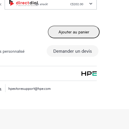
r:
En stock!
C$202.00
Ajouter au panier
Demander un devis
s personnalisé
s
hpestoresupport@hpe.com