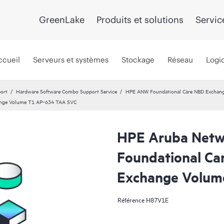
GreenLake
Produits et solutions
Servic
ccueil
Serveurs et systèmes
Stockage
Réseau
Logic
port
Hardware Software Combo Support Service
HPE ANW Foundational Care NBD Exchan
hange Volume T1 AP‑634 TAA SVC
HPE Aruba Netw
Foundational Ca
Exchange Volum
Référence
H87V1E