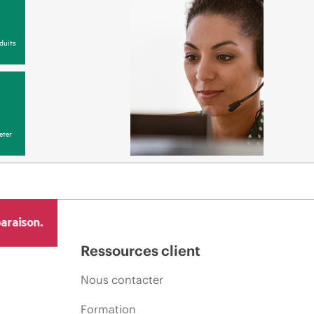
duits
eter
araison.
Ressources client
Nous contacter
Formation