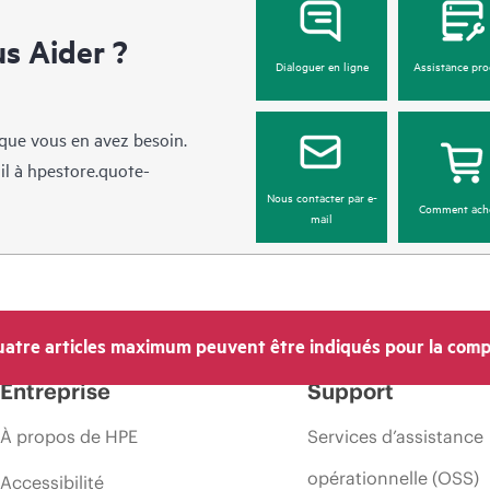
 Aider ?
Dialoguer en ligne
Assistance pro
sque vous en avez besoin.
il à
hpestore.quote-
Nous contacter par e-
Comment ach
mail
atre articles maximum peuvent être indiqués pour la comp
Entreprise
Support
À propos de HPE
Services d’assistance
opérationnelle (OSS)
Accessibilité