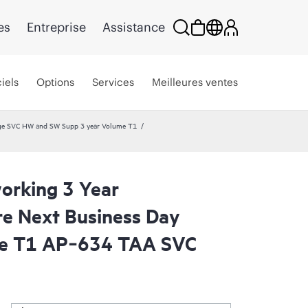
es
Entreprise
Assistance
iels
Options
Services
Meilleures ventes
ge SVC HW and SW Supp 3 year Volume T1
orking 3 Year
re Next Business Day
e T1 AP‑634 TAA SVC