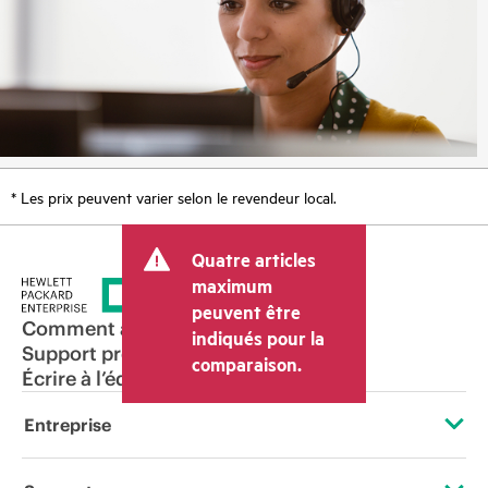
* Les prix peuvent varier selon le revendeur local.
Quatre articles
maximum
peuvent être
Comment acheter
indiqués pour la
Support produit
comparaison.
Écrire à l’équipe commerciale
Entreprise
À propos de HPE