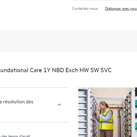
En outre, HPE Foundation Care Ex
Contactez-nous
Dialoguer avec nou
informations relatives aux produits
membre de votre personnel informat
essentielles (du domaine public).
oundational Care 1Y NBD Exch HW SW SVC
a résolution des
 des temps d'arrêt.