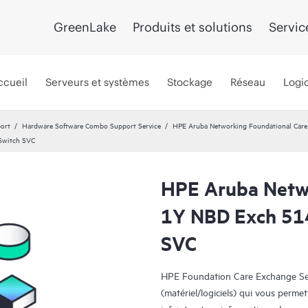
GreenLake
Produits et solutions
Servic
ccueil
Serveurs et systèmes
Stockage
Réseau
Logic
port
Hardware Software Combo Support Service
HPE Aruba Networking Foundational Ca
Switch SVC
HPE Aruba Netwo
1Y NBD Exch 51
SVC
HPE Foundation Care Exchange Serv
(matériel/logiciels) qui vous permet