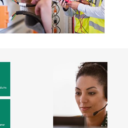
duits
eter