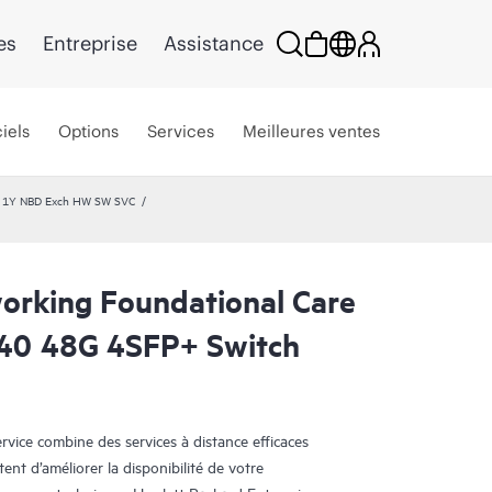
es
Entreprise
Assistance
iels
Options
Services
Meilleures ventes
re 1Y NBD Exch HW SW SVC
rking Foundational Care
40 48G 4SFP+ Switch
ice combine des services à distance efficaces
tent d’améliorer la disponibilité de votre