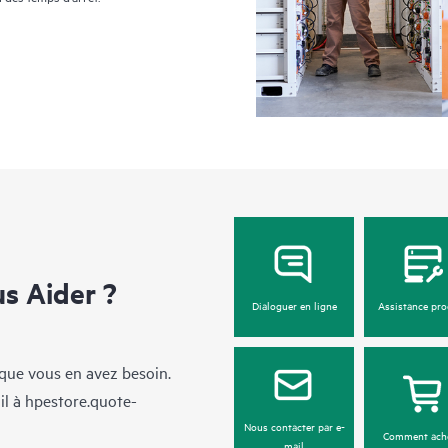
 Aider ?
Dialoguer en ligne
Assistance pro
sque vous en avez besoin.
il à
hpestore.quote-
Nous contacter par e-
Comment ach
mail