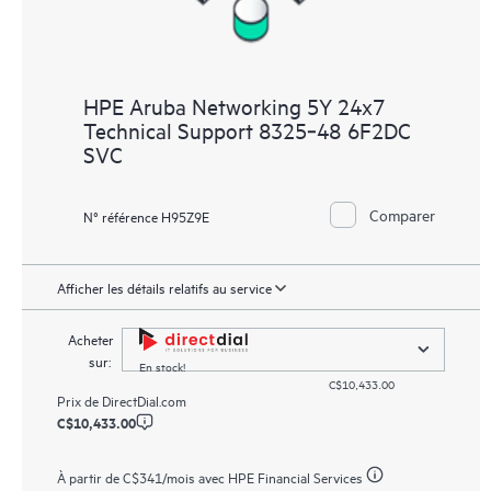
HPE Aruba Networking 5Y 24x7
Technical Support 8325‑48 6F2DC
SVC
Comparer
N° référence H95Z9E
Afficher les détails relatifs au service
Acheter
sur:
En stock!
C$10,433.00
Prix de
DirectDial.com
C$10,433.00
À partir de
C$341
/mois avec HPE Financial Services