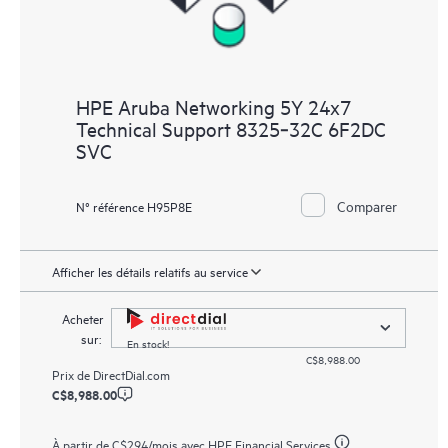
HPE Aruba Networking 5Y 24x7
Technical Support 8325‑32C 6F2DC
SVC
Comparer
N° référence H95P8E
Afficher les détails relatifs au service
Acheter
sur:
En stock!
C$8,988.00
Prix de
DirectDial.com
C$8,988.00
À partir de
C$294
/mois avec HPE Financial Services