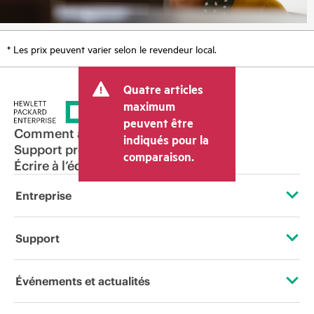
* Les prix peuvent varier selon le revendeur local.
Quatre articles
maximum
peuvent être
Comment acheter
indiqués pour la
Support produit
comparaison.
Écrire à l’équipe commerciale
Entreprise
À propos de HPE
Support
Accessibilité
Services d’assistance opérationnelle (OSS)
Événements et actualités
Carrières
Retour et recyclage de produits